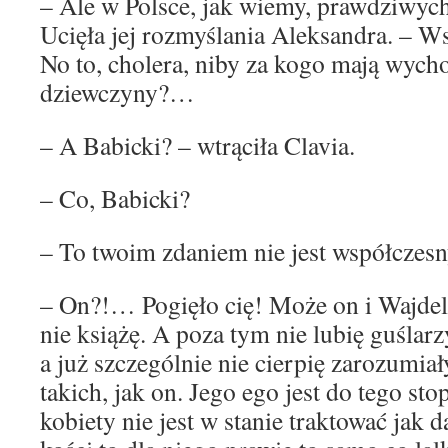
– Ale w Polsce, jak wiemy, prawdziwych 
Ucięła jej rozmyślania Aleksandra. – W
No to, cholera, niby za kogo mają wych
dziewczyny?…
– A Babicki? – wtrąciła Clavia.
– Co, Babicki?
– To twoim zdaniem nie jest współczes
– On?!… Pogięło cię! Może on i Wajdelo
nie książę. A poza tym nie lubię guślar
a już szczególnie nie cierpię zarozumia
takich, jak on. Jego ego jest do tego sto
kobiety nie jest w stanie traktować jak d