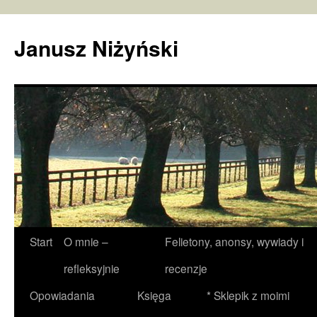
Janusz Niżyński
Przejdź
Start
O mnie –
Felietony, anonsy, wywiady i
do
refleksyjnie
recenzje
treści
Opowiadania
Księga
* Sklepik z moimi