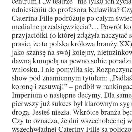
centrum i „w teatrze” nie tylko ich życi
odniesieniu do profesora Kulawika? Czy
Caterina Fille podróżuje po całym świe
medialne przedsięwzięcia?… Powrót ko
przyjaciółki (o której zdążyła naczytać 
prasie, że to polska królowa branży XX)
jako szansę na swój kolejny, nietuzink
dawną kumpelą na pewno sobie poradzi
wniosku. I nie pomyliła się. Rozpoczyna
show pod znamiennym tytułem: „Padłaś
koronę i zasuwaj!” – podbił w rankingac
Imperium o następne decymy. Dla samej 
pierwszy już sukces był klarownym sygn
drogą. Jesteś niezła. Wkrótce branża będ
Czy to oznacza, że dni wszechobecnej w
wszechwładnej Cateriny Fille są policzo