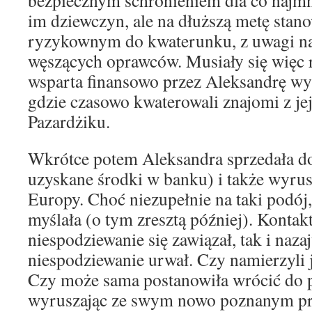
bezpiecznym schronieniem dla co najmn
im dziewczyn, ale na dłuższą metę stan
ryzykownym do kwaterunku, z uwagi na
węszących oprawców. Musiały się więc r
wsparta finansowo przez Aleksandrę w
gdzie czasowo kwaterowali znajomi z je
Pazardżiku.
Wkrótce potem Aleksandra sprzedała 
uzyskane środki w banku) i także wyru
Europy. Choć niezupełnie na taki podó
myślała (o tym zresztą później). Kontakt
niespodziewanie się zawiązał, tak i naza
niespodziewanie urwał. Czy namierzyli 
Czy może sama postanowiła wrócić do p
wyruszając ze swym nowo poznanym pr