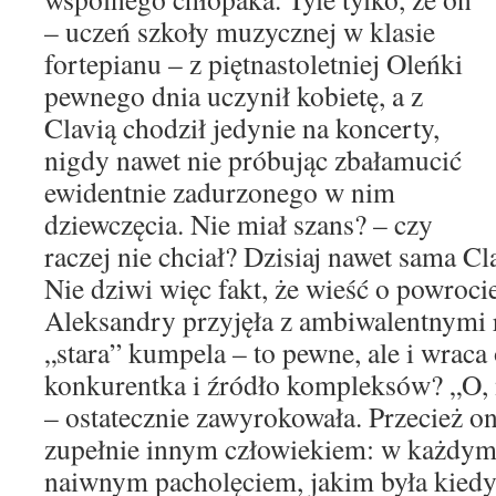
– uczeń szkoły muzycznej w klasie
fortepianu – z piętnastoletniej Oleńki
pewnego dnia uczynił kobietę, a z
Clavią chodził jedynie na koncerty,
nigdy nawet nie próbując zbałamucić
ewidentnie zadurzonego w nim
dziewczęcia. Nie miał szans? – czy
raczej nie chciał? Dzisiaj nawet sama Cla
Nie dziwi więc fakt, że wieść o powrocie
Aleksandry przyjęła z ambiwalentnymi 
„stara” kumpela – to pewne, ale i wrac
konkurentka i źródło kompleksów? „O, 
– ostatecznie zawyrokowała. Przecież ona
zupełnie innym człowiekiem: w każdym 
naiwnym pacholęciem, jakim była kiedyś