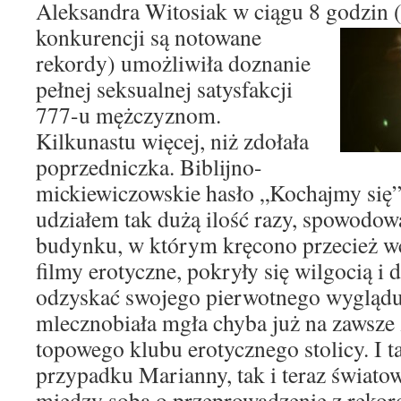
Aleksandra Witosiak w ciągu 8 godzin
konkurencji są notowane
rekordy) umożliwiła doznanie
pełnej seksualnej satysfakcji
777-u mężczyznom.
Kilkunastu więcej, niż zdołała
poprzedniczka. Biblijno-
mickiewiczowskie hasło „Kochajmy się” r
udziałem tak dużą ilość razy, spowodowa
budynku, w którym kręcono przecież wc
filmy erotyczne, pokryły się wilgocią i 
odzyskać swojego pierwotnego wyglądu,
mlecznobiała mgła chyba już na zawsze 
topowego klubu erotycznego stolicy. I t
przypadku Marianny, tak i teraz światow
między sobą o przeprowadzenie z rekor