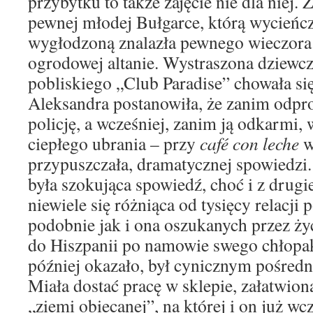
przybytku to także zajęcie nie dla niej.
pewnej młodej Bułgarce, którą wycieńcz
wygłodzoną znalazła pewnego wieczora 
ogrodowej altanie. Wystraszona dziewcz
pobliskiego „Club Paradise” chowała si
Aleksandra postanowiła, że zanim odpr
policję, a wcześniej, zanim ją odkarmi,
ciepłego ubrania – przy
café con leche
w
przypuszczała, dramatycznej spowiedzi. 
była szokująca spowiedź, choć i z drugi
niewiele się różniąca od tysięcy relacji
podobnie jak i ona oszukanych przez życ
do Hiszpanii po namowie swego chłopaka
później okazało, był cynicznym pośredn
Miała dostać pracę w sklepie, załatwion
„ziemi obiecanej”, na której i on już wc