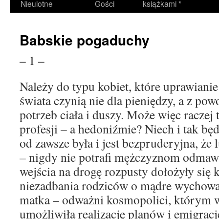
Nieulotne
Gości
książkami *
Babskie pogaduchy
– 1 –
Należy do typu kobiet, które uprawiani
świata czynią nie dla pieniędzy, a z p
potrzeb ciała i duszy. Może więc raczej
profesji – a hedoniźmie? Niech i tak będ
od zawsze była i jest bezpruderyjna, że 
– nigdy nie potrafi mężczyznom odmaw
wejścia na drogę rozpusty dołożyły się
niezadbania rodziców o mądre wychowani
matka – odważni kosmopolici, którym w
umożliwiła realizację planów i emigrację