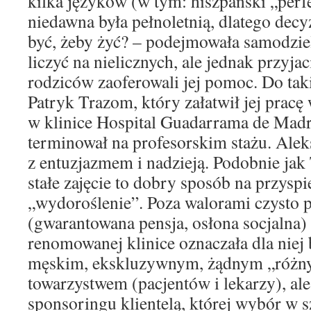
kilka języków (w tym: hiszpański „perfe
niedawna była pełnoletnią, dlatego decy
być, żeby żyć? – podejmowała samodzie
liczyć na nielicznych, ale jednak przyjac
rodziców zaoferowali jej pomoc. Do tak
Patryk Trazom, który załatwił jej pracę
w klinice Hospital Guadarrama de Madri
terminował na profesorskim stażu. Ale
z entuzjazmem i nadzieją. Podobnie jak
stałe zajęcie to dobry sposób na przysp
„wydoroślenie”. Poza walorami czysto
(gwarantowana pensja, osłona socjalna)
renomowanej klinice oznaczała dla niej
męskim, ekskluzywnym, żądnym „różn
towarzystwem (pacjentów i lekarzy), ale
sponsoringu klientelą, której wybór w s