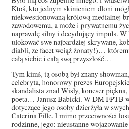
Było nią coś zupełnie innego. I właściw
Ktoś, kto jednym skinieniem dłoni mógł
niekwestionowaną królową medialnej br
zawodowemu, a może i prywatnemu życ
naprawdę silny i decydujący impuls. W
ulokować swe najbardziej skrywane, kob
diabli, ze facet wciąż żonaty!)… któr
całą siebie i całą swą przyszłość…
Tym kimś, tą osobą był znany showman, i
celebryta, honorowy prezes Europejski
skandalista znad Wisły, koneser piękna,
poeta… Janusz Babicki. W DM FPTB ws
dotyczące jego osoby dzierżyła w swych
Caterina Fille. I mimo przeciwności losu
rodzinne, jego: nieustanne wojażowanie 