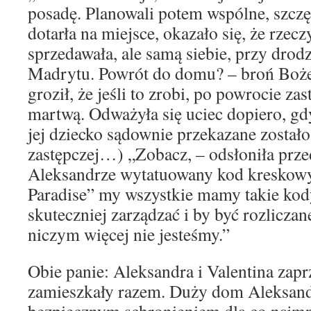
posadę. Planowali potem wspólne, szczę
dotarła na miejsce, okazało się, że rzec
sprzedawała, ale samą siebie, przy drod
Madrytu. Powrót do domu? – broń Boż
groził, że jeśli to zrobi, po powrocie za
martwą. Odważyła się uciec dopiero, gdy
jej dziecko sądownie przekazane zostało
zastępczej…) „Zobacz, – odsłoniła prz
Aleksandrze wytatuowany kod kreskowy
Paradise” my wszystkie mamy takie kod
skuteczniej zarządzać i by być rozliczan
niczym więcej nie jesteśmy.”
Obie panie: Aleksandra i Valentina zaprz
zamieszkały razem. Duży dom Aleksand