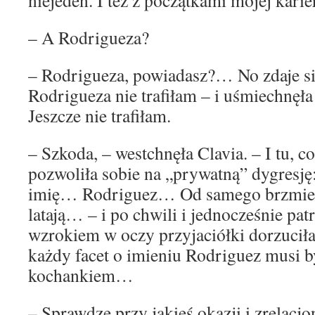
niejeden. I też z początkami mojej karie
– A Rodrigueza?
– Rodrigueza, powiadasz?… No zdaje się
Rodrigueza nie trafiłam – i uśmiechnęła 
Jeszcze nie trafiłam.
– Szkoda, – westchnęła Clavia. – I tu, co
pozwoliła sobie na „prywatną” dygresję:
imię… Rodriguez… Od samego brzmienia
latają… – i po chwili i jednocześnie p
wzrokiem w oczy przyjaciółki dorzuciła
każdy facet o imieniu Rodriguez musi b
kochankiem…
– Sprawdzę przy jakieś okazji i zrelacjon