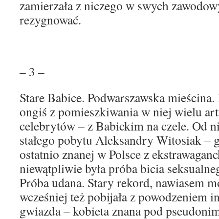
zamierzała z niczego w swych zawodow
rezygnować.
– 3 –
Stare Babice. Podwarszawska mieścina.
ongiś z pomieszkiwania w niej wielu art
celebrytów – z Babickim na czele. Od n
stałego pobytu Aleksandry Witosiak –
ostatnio znanej w Polsce z ekstrawagan
niewątpliwie była próba bicia seksualne
Próba udana. Stary rekord, nawiasem mó
wcześniej też pobijała z powodzeniem i
gwiazda – kobieta znana pod pseudoni