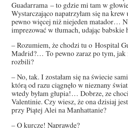
Guadarrama – to gdzie mi tam w głow
Wystarczająco napatrzyłam się na krew 
pewno więcej niż niejeden matador… N
imprezować w tłumach, udając babskie
– Rozumiem, że chodzi tu o Hospital 
Madrid?… To pewno zaraz po tym, jak m
rozbili?
– No, tak. I zostałam się na świecie sa
którą od razu ciągnęło w nieznany świat.
wtedy byłam głupia!… Dobrze, ze cho
Valentinie. Czy wiesz, że ona dzisiaj jes
przy Piątej Alei na Manhattanie?
– O kurczę! Naprawdę?