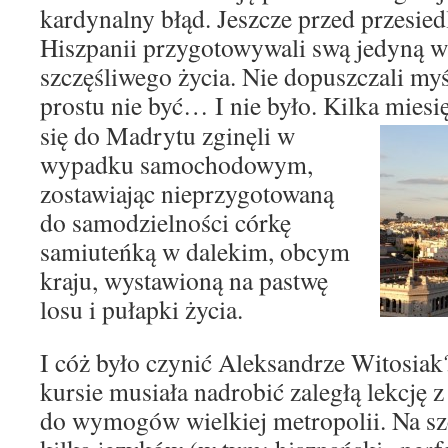
kardynalny błąd. Jeszcze przed przesied
Hiszpanii przygotowywali swą jedyną wi
szczęśliwego życia. Nie dopuszczali myś
prostu nie być… I nie było. Kilka miesi
się do Madrytu zginęli w
wypadku samochodowym,
zostawiając nieprzygotowaną
do samodzielności córkę
samiuteńką w dalekim, obcym
kraju, wystawioną na pastwę
losu i pułapki życia.
I cóż było czynić Aleksandrze Witosia
kursie musiała nadrobić zaległą lekcję 
do wymogów wielkiej metropolii. Na szc