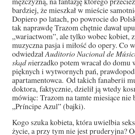
mężczyzną, na fantazję którego przecież
bardziej, że mieszkał w mieście samotni
Dopiero po latach, po powrocie do Polsk
tak naprawdę Trazom chętnie dawał up
„wariactwom”, ale tylko wobec kobiet, z
muzyczna pasja i miłość do opery. Co 
odwiedzał
Auditorio Nacional de Músic
skąd n
ierzadko potem wracał do domu 
pięknych i wytwornych pań, prawdopodo
apartamentowca. Od takich fanaberii m
doktora, faktycznie, dzielił ją wtedy 
mówiąc: Trazom na tamte miesiące nie b
„Príncipe Azul” (bajki).
Kogo szuka kobieta, która uwielbia seks
życie, a przy tym nie jest pruderyjna? 