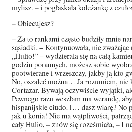
mylisz. – i pogłaskała koleżankę z czuło
– Obiecujesz?
– Za to rankami często budziły mnie n
sąsiadki. – Kontynuowała, nie zważając 
„Hulio!” – wydzierała się na całą kam
godzin porannych, możesz sobie wyobr
pootwierane i wrzeszczy, jakby ją kto g
No, oszaleć można… Ja rozumiem, nie k
Cortazar. Bywają oczywiście wyjątki,
Pewnego razu weszłam ma werandę, aby 
hispanijskie ciudo. I… dasz wiarę? No
jak u konia! Nie ma wątpliwości, patrz
cały Hulio, – znów się roześmiała, – I n