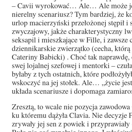
– Cavii wyrokować… Ale… Ale może jed
nierelny scenariusz? Tym bardziej, że ko
urlop macierzyński przełożonej stępił i 
zwyczajowy, jakże charakterystyczny lw
seksapil i mieszkające w Fille, i zawsze
dziennikarskie zwierzątko (cecha, któr
Cateriny Babicki) . Choć tak naprawdę, o
swej lojalnej szefowej i mentorki – czuł
byłaby z tych ostatnich, które podłożyłyb
wskoczyć na jej stołek. Ale… „życie je
układa scenariusze i dopomaga zamiar
Zresztą, to wcale nie pozycja zawodowa 
ku któremu dążyła Clavia. Nie decyzje Fi
zrywały jej sen z powiek i przyprawiały