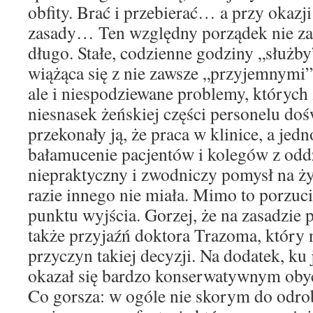
obfity. Brać i przebierać… a przy okazji
zasady… Ten względny porządek nie zag
długo. Stałe, codzienne godziny „służby
wiążąca się z nie zawsze „przyjemnymi
ale i niespodziewane problemy, których 
niesnasek żeńskiej części personelu doś
przekonały ją, że praca w klinice, a jed
bałamucenie pacjentów i kolegów z oddz
niepraktyczny i zwodniczy pomysł na życ
razie innego nie miała. Mimo to porzuci
punktu wyjścia. Gorzej, że na zasadzie p
także przyjaźń doktora Trazoma, który n
przyczyn takiej decyzji. Na dodatek, ku 
okazał się bardzo konserwatywnym oby
Co gorsza: w ogóle nie skorym do odro