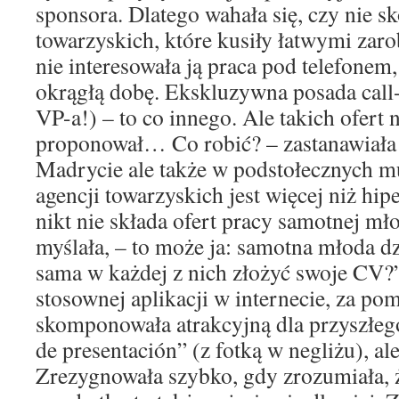
sponsora. Dlatego wahała się, czy nie sk
towarzyskich, które kusiły łatwymi zaro
nie interesowała ją praca pod telefonem,
okrągłą dobę. Ekskluzywna posada call-
VP-a!) – to co innego. Ale takich ofert 
proponował… Co robić? – zastanawiała
Madrycie ale także w podstołecznych m
agencji towarzyskich jest więcej niż hi
nikt nie składa ofert pracy samotnej mł
myślała, – to może ja: samotna młoda 
sama w każdej z nich złożyć swoje CV?”
stosownej aplikacji w internecie, za po
skomponowała atrakcyjną dla przyszłeg
de presentación” (z fotką w negliżu), al
Zrezygnowała szybko, gdy zrozumiała, 