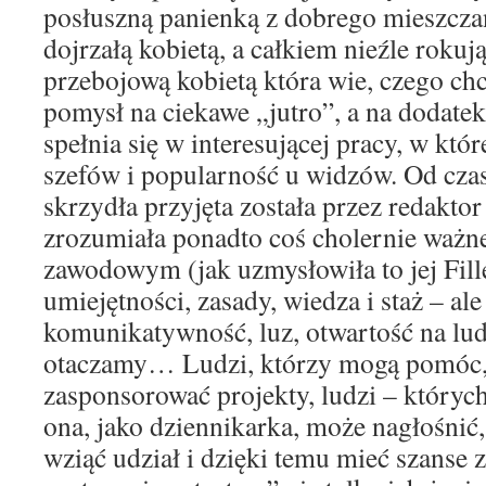
posłuszną panienką z dobrego mieszcza
dojrzałą kobietą, a całkiem nieźle rokuj
przebojową kobietą która wie, czego chc
pomysł na ciekawe „jutro”, a na dodatek
spełnia się w interesującej pracy, w kt
szefów i popularność u widzów. Od cza
skrzydła przyjęta została przez redakt
zrozumiała ponadto coś cholernie ważn
zawodowym (jak uzmysłowiła to jej Fille)
umiejętności, zasady, wiedza i staż – al
komunikatywność, luz, otwartość na lud
otaczamy… Ludzi, którzy mogą pomóc,
zasponsorować projekty, ludzi – których
ona, jako dziennikarka, może nagłośni
wziąć udział i dzięki temu mieć szanse z