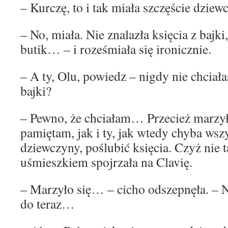
– Kurczę, to i tak miała szczęście dzi
– No, miała. Nie znalazła księcia z bajk
butik… – i roześmiała się ironicznie.
– A ty, Olu, powiedz – nigdy nie chciała
bajki?
– Pewno, że chciałam… Przecież marzył
pamiętam, jak i ty, jak wtedy chyba wsz
dziewczyny, poślubić księcia. Czyż nie t
uśmieszkiem spojrzała na Clavię.
– Marzyło się… – cicho odszepnęła. – 
do teraz…