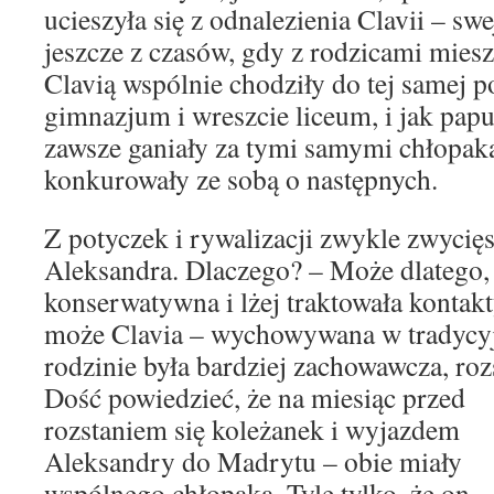
ucieszyła się z odnalezienia Clavii – sw
jeszcze z czasów, gdy z rodzicami mies
Clavią wspólnie chodziły do tej samej 
gimnazjum i wreszcie liceum, i jak papu
zawsze ganiały za tymi samymi chłopak
konkurowały ze sobą o następnych.
Z potyczek i rywalizacji zwykle zwycię
Aleksandra. Dlaczego? – Może dlatego, 
konserwatywna i lżej traktowała kontak
może Clavia – wychowywana w tradycyj
rodzinie była bardziej zachowawcza, ro
Dość powiedzieć, że na miesiąc przed
rozstaniem się koleżanek i wyjazdem
Aleksandry do Madrytu – obie miały
wspólnego chłopaka. Tyle tylko, że on