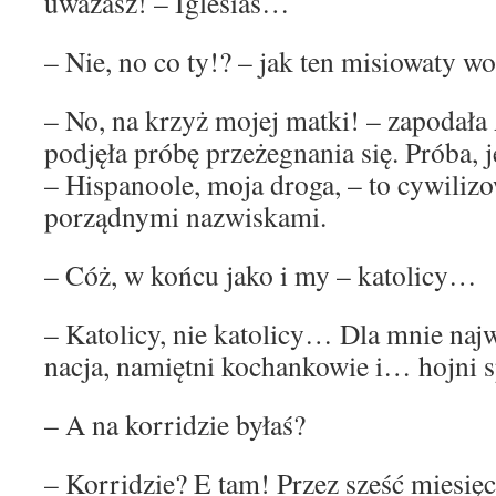
uważasz! – Iglesias…
– Nie, no co ty!? – jak ten misiowaty wo
– No, na krzyż mojej matki! – zapodała
podjęła próbę przeżegnania się. Próba,
– Hispanoole, moja droga, – to cywili
porządnymi nazwiskami.
– Cóż, w końcu jako i my – katolicy…
– Katolicy, nie katolicy… Dla mnie naj
nacja, namiętni kochankowie i… hojni 
– A na korridzie byłaś?
– Korridzie? E tam! Przez sześć miesię