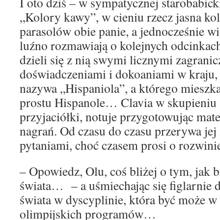
I oto dziś – w sympatycznej starobabick
„Kolory kawy”, w cieniu rzecz jasna 
parasolów obie panie, a jednocześnie wi
luźno rozmawiają o kolejnych odcinkac
dzieli się z nią swymi licznymi zagrani
doświadczeniami i dokoaniami w kraju,
nazywa „Hispaniola”, a którego mieszka
prostu Hispanole… Clavia w skupieniu 
przyjaciółki, notuje przygotowując mate
nagrań. Od czasu do czasu przerywa j
pytaniami, choć czasem prosi o rozwinie
– Opowiedz, Olu, coś bliżej o tym, jak bi
świata… – a uśmiechając się figlarnie 
świata w dyscyplinie, która być może w
olimpijskich programów…