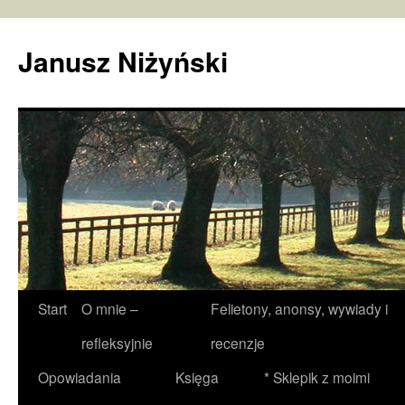
Janusz Niżyński
Przejdź
Start
O mnie –
Felietony, anonsy, wywiady i
do
refleksyjnie
recenzje
treści
Opowiadania
Księga
* Sklepik z moimi