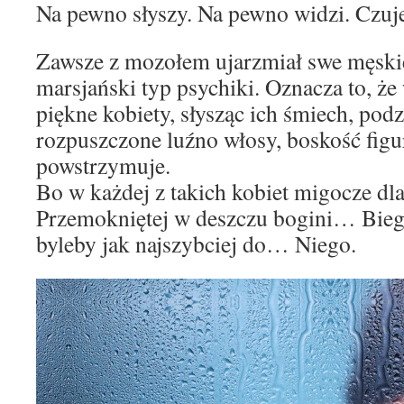
Na pewno słyszy. Na pewno widzi. Czu
Zawsze z mozołem ujarzmiał swe męskie
marsjański typ psychiki. Oznacza to, że
piękne kobiety, słysząc ich śmiech, podz
rozpuszczone luźno włosy, boskość fig
powstrzymuje.
Bo w każdej z takich kobiet migocze dl
Przemokniętej w deszczu bogini… Bie
byleby jak najszybciej do… Niego.