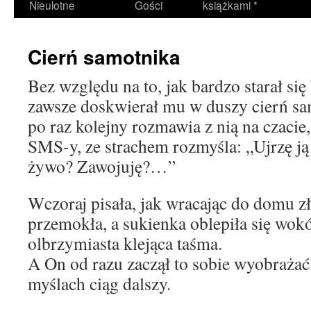
Nieulotne
Gości
książkami *
Cierń samotnika
Bez względu na to, jak bardzo starał si
zawsze doskwierał mu w duszy cierń sa
po raz kolejny rozmawia z nią na czacie,
SMS-y, ze strachem rozmyśla: „Ujrzę ją
żywo? Zawojuję?…”
Wczoraj pisała, jak wracając do domu z
przemokła, a sukienka oblepiła się wokó
olbrzymiasta klejąca taśma.
A On od razu zaczął to sobie wyobraża
myślach ciąg dalszy.