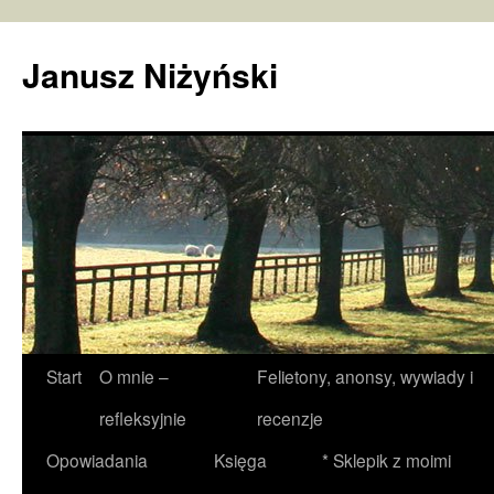
Janusz Niżyński
Przejdź
Start
O mnie –
Felietony, anonsy, wywiady i
do
refleksyjnie
recenzje
treści
Opowiadania
Księga
* Sklepik z moimi