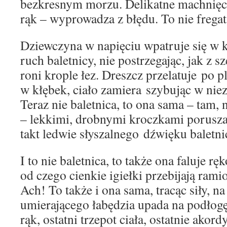
bezkresnym morzu. Delikatne machnięcia
rąk – wyprowadza z błędu. To nie fregata
Dziewczyna w napięciu wpatruje się w 
ruch baletnicy, nie postrzegając, jak z 
roni krople łez. Dreszcz przelatuje po pl
w kłębek, ciało zamiera szybując w nie
Teraz nie baletnica, to ona sama – tam, 
– lekkimi, drobnymi kroczkami porusza
takt ledwie słyszalnego dźwięku baletn
I to nie baletnica, to także ona faluje r
od czego cienkie igiełki przebijają rami
Ach! To także i ona sama, tracąc siły, 
umierającego łabędzia upada na podłog
rąk, ostatni trzepot ciała, ostatnie akor