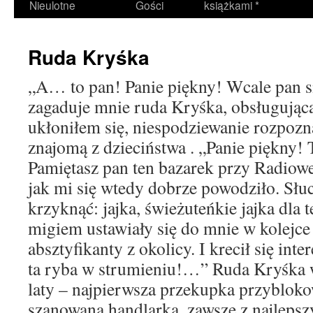
Nieulotne
Gości
książkami *
Ruda Kryśka
„A… to pan! Panie piękny! Wcale pan si
zagaduje mnie ruda Kryśka, obsługująca 
ukłoniłem się, niespodziewanie rozpozna
znajomą z dzieciństwa . „Panie piękny! 
Pamiętasz pan ten bazarek przy Radiowe
jak mi się wtedy dobrze powodziło. Słuc
krzyknąć: jajka, świeżuteńkie jajka dla t
migiem ustawiały się do mnie w kolejce 
absztyfikanty z okolicy. I krecił się inte
ta ryba w strumieniu!…” Ruda Kryśka 
laty – najpierwsza przekupka przyblok
szanowana handlarka, zawsze z najlep