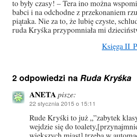
to były czasy! – Tera ino można wspo
babci i na odchodne z przekonaniem rzu
piątaka. Nie za to, że lubię czyste, schlu
ruda Kryśka przypomniała mi dziecińst
Księga II 
2 odpowiedzi na
Ruda Kryśka
ANETA
pisze:
22 stycznia 2015 o 15:11
Rude Kryśki to już „”zabytek klas
wejdzie się do toalety,[przynajmn
większych miast] trzeba w automa