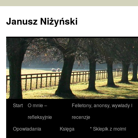
Janusz Niżyński
Przejdź
Start
O mnie –
Felietony, anonsy, wywiady i
do
refleksyjnie
recenzje
treści
Opowiadania
Księga
* Sklepik z moimi