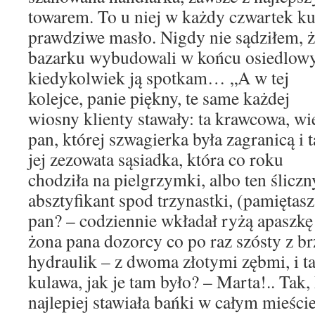
towarem. To u niej w każdy czwartek ku
prawdziwe masło. Nigdy nie sądziłem, 
bazarku wybudowali w końcu osiedlowy
kiedykolwiek ją spotkam…
„A w tej
kolejce, panie piękny, te same każdej
wiosny klienty stawały: ta krawcowa, wi
pan, której szwagierka była zagranicą i t
jej zezowata sąsiadka, która co roku
chodziła na pielgrzymki, albo ten śliczn
absztyfikant spod trzynastki, (pamiętasz
pan? – codziennie wkładał ryżą apaszkę i
żona pana dozorcy co po raz szósty z b
hydraulik – z dwoma złotymi zębmi, i ta
kulawa, jak je tam było? – Marta!.. Tak
najlepiej stawiała bańki w całym mieście.