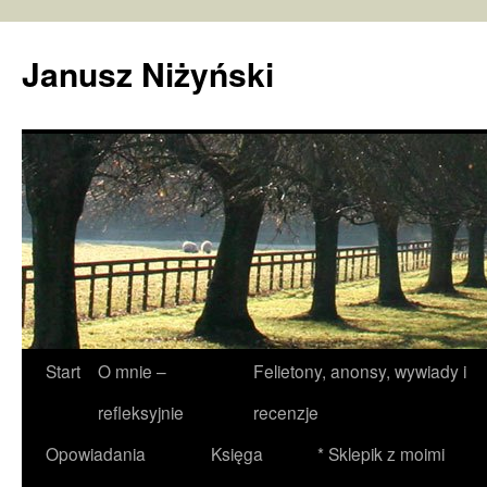
Janusz Niżyński
Przejdź
Start
O mnie –
Felietony, anonsy, wywiady i
do
refleksyjnie
recenzje
treści
Opowiadania
Księga
* Sklepik z moimi