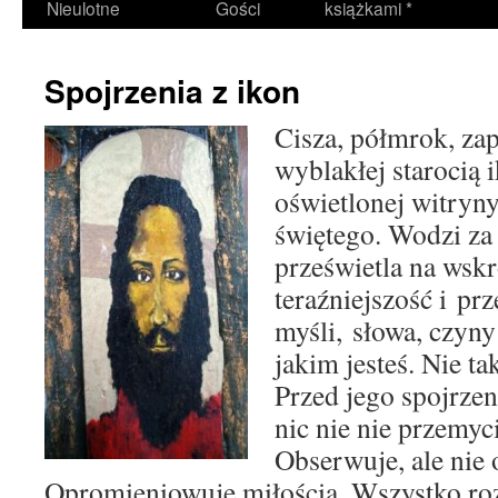
Nieulotne
Gości
książkami *
Spojrzenia z ikon
Cisza, półmrok, za
wyblakłej starocią
oświetlonej witryny
świętego. Wodzi za
prześwietla na wskr
teraźniejszość i pr
myśli, słowa, czyn
jakim jesteś. Nie ta
Przed jego spojrzen
nic nie nie przemyc
Obserwuje, ale nie 
Opromieniowuje miłością. Wszystko r