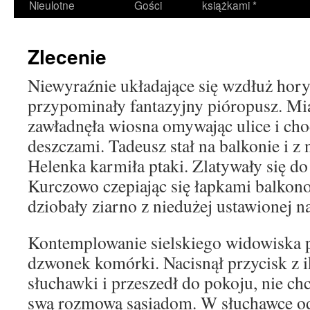
Nieulotne
Gości
książkami *
Zlecenie
Niewyraźnie układające się wzdłuż ho
przypominały fantazyjny pióropusz. Mi
zawładnęła wiosna omywając ulice i ch
deszczami. Tadeusz stał na balkonie i 
Helenka karmiła ptaki. Zlatywały się do
Kurczowo czepiając się łapkami balkon
dziobały ziarno z niedużej ustawionej n
Kontemplowanie sielskiego widowiska 
dzwonek komórki. Nacisnął przycisk z i
słuchawki i przeszedł do pokoju, nie ch
swą rozmową sąsiadom. W słuchawce od