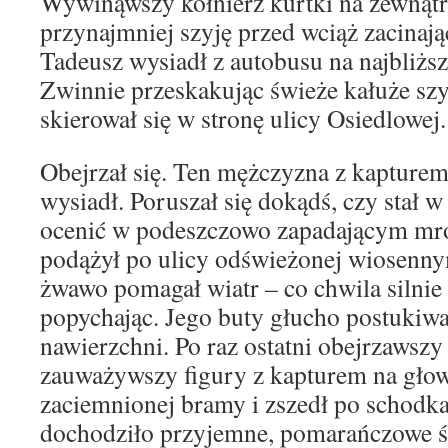
Wywinąwszy kołnierz kurtki na zewnątrz
przynajmniej szyję przed wciąż zacina
Tadeusz wysiadł z autobusu na najbliżs
Zwinnie przeskakując świeże kałuże s
skierował się w stronę ulicy Osiedlowej.
Obejrzał się. Ten mężczyzna z kapturem
wysiadł. Poruszał się dokądś, czy stał w
ocenić w podeszczowo zapadającym mr
podążył po ulicy odświeżonej wiosenn
żwawo pomagał wiatr – co chwila silnie
popychając. Jego buty głucho postukiwa
nawierzchni. Po raz ostatni obejrzawszy s
zauważywszy figury z kapturem na głowi
zaciemnionej bramy i zszedł po schodka
dochodziło przyjemne, pomarańczowe ś