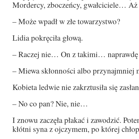
Mordercy, zboczeńcy, gwałciciele… Aż 
– Może wpadł w złe towarzystwo?
Lidia pokręciła głową.
– Raczej nie… On z takimi… naprawdę 
– Miewa skłonności albo przynajmniej 
Kobieta ledwie nie zakrztusiła się zasłan
– No co pan? Nie, nie…
I znowu zaczęła płakać i zawodzić. Pot
kłótni syna z ojczymem, po której chło