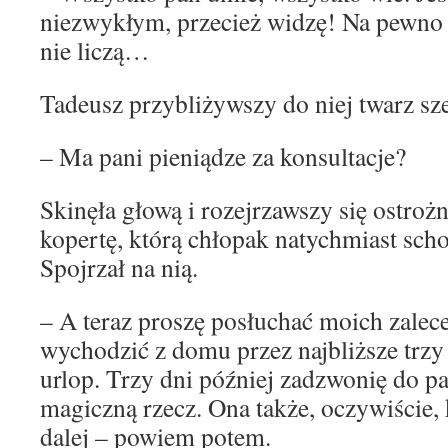
niezwykłym, przecież widzę! Na pewno
nie liczą…
Tadeusz przybliżywszy do niej twarz sz
– Ma pani pieniądze za konsultacje?
Skinęła głową i rozejrzawszy się ostroż
kopertę, którą chłopak natychmiast scho
Spojrzał na nią.
– A teraz proszę posłuchać moich zalece
wychodzić z domu przez najbliższe trzy
urlop. Trzy dni później zadzwonię do p
magiczną rzecz. Ona także, oczywiście, 
dalej – powiem potem.