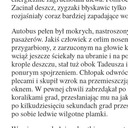
Zacinał deszcz, zygzaki błyskawic tylko
rozjaśniały coraz bardziej zapadające w
Autobus pełen był mokrych, nastroszony
pasażerów. Jakiś człowiek z orlim nose
przygarbiony, z zarzuconym na głowie k
wciąż jeszcze ściekały na ubranie i na 
krople deszczu, stał tuż obok Tadeusza 
ponurym spojrzeniem. Chłopak odwrócił
plecami i skupił wzrok na przemieszczj
oknem. W pewnej chwili zabrzdąkał po 
koralikami grad, przesłaniając mu na jak
po kilkudziesięciu sekundach grad przes
po sobie ledwie wilgotne plamki.