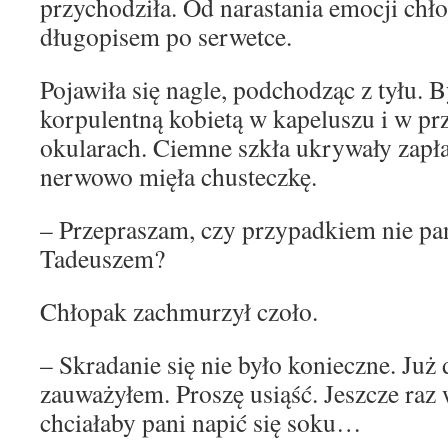
przychodziła. Od narastania emocji chł
długopisem po serwetce.
Pojawiła się nagle, podchodząc z tyłu. 
korpulentną kobietą w kapeluszu i w p
okularach. Ciemne szkła ukrywały zapł
nerwowo mięła chusteczkę.
– Przepraszam, czy przypadkiem nie pa
Tadeuszem?
Chłopak zachmurzył czoło.
– Skradanie się nie było konieczne. Już
zauważyłem. Proszę usiąść. Jeszcze raz
chciałaby pani napić się soku…