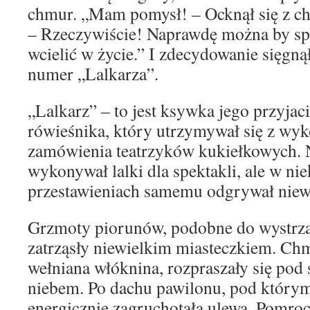
chmur. „Mam pomysł! – Ocknął się z c
– Rzeczywiście! Naprawdę można by sp
wcielić w życie.” I zdecydowanie sięgną
numer „Lalkarza”.
„Lalkarz” – to jest ksywka jego przyjaci
rówieśnika, który utrzymywał się z wyk
zamówienia teatrzyków kukiełkowych. N
wykonywał lalki dla spektakli, ale w ni
przestawieniach samemu odgrywał niewi
Grzmoty piorunów, podobne do wystrza
zatrząsły niewielkim miasteczkiem. Ch
wełniana włóknina, rozpraszały się po
niebem. Po dachu pawilonu, pod którym 
energicznie zagruchotała ulewa. Pomroc