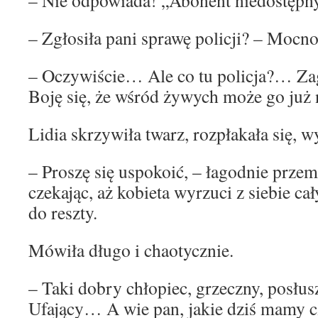
– Nie odpowiada! „Abonent niedostęp
– Zgłosiła pani sprawę policji? – Mocno
– Oczywiście… Ale co tu policja?… Za
Boję się, że wśród żywych może go już
Lidia skrzywiła twarz, rozpłakała się, w
– Proszę się uspokoić, – łagodnie prze
czekając, aż kobieta wyrzuci z siebie ca
do reszty.
Mówiła długo i chaotycznie.
– Taki dobry chłopiec, grzeczny, posłusz
Ufający… A wie pan, jakie dziś mamy cza