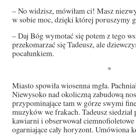
– No widzisz, mówiłam ci! Masz niezw
w sobie moc, dzięki której poruszymy 
– Daj Bóg wymotać się potem z tego ws
przekomarzać się Tadeusz, ale dziewcz
pocałunkiem.
*
Miasto spowiła wiosenna mgła. Pachniał
Niewysoko nad okoliczną zabudową nosił
przypominające tam w górze swymi fine
muzyków we frakach. Tadeusz siedział
kawiarni i obserwował ciemnofioletow
ogarniające cały horyzont. Umówiona ko