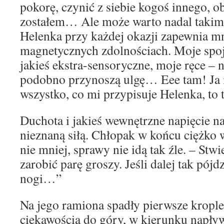
pokorę, czynić z siebie kogoś innego, o
zostałem… Ale może warto nadal takim 
Helenka przy każdej okazji zapewnia m
magnetycznych zdolnościach. Moje spoj
jakieś ekstra-sensoryczne, moje ręce – 
podobno przynoszą ulgę… Eee tam! Ja i
wszystko, co mi przypisuje Helenka, to
Duchota i jakieś wewnętrzne napięcie n
nieznaną siłą. Chłopak w końcu ciężko 
nie mniej, sprawy nie idą tak źle. – Stwi
zarobić parę groszy. Jeśli dalej tak pójd
nogi…”
Na jego ramiona spadły pierwsze krople
ciekawością do góry, w kierunku napły