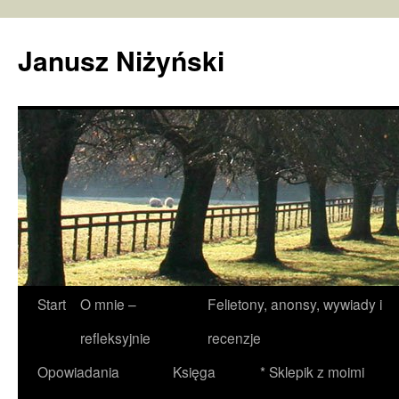
Janusz Niżyński
Przejdź
Start
O mnie –
Felietony, anonsy, wywiady i
do
refleksyjnie
recenzje
treści
Opowiadania
Księga
* Sklepik z moimi