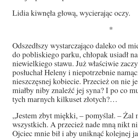
Lidia kiwnęła głową, wycierając oczy.
*
Odszedłszy wystarczająco daleko od miej
do pobliskiego parku, chłopak usiadł n
niewielkiego stawu. Już właściwie zaczy
posłuchał Heleny i niepotrzebnie namąci
nieszczęsnej kobiecie. Przecież on nie j
miałby niby znaleźć jej syna? I po co mu
tych marnych kilkuset złotych?…
„Jestem zbyt miękki, – pomyślał. – Żal 
wszystkich. A przecież nade mną nikt nig
Ojciec mnie bił i aby uniknąć kolejnej 