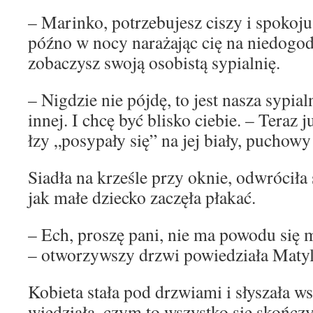
– Marinko, potrzebujesz ciszy i spoko
późno w nocy narażając cię na niedogo
zobaczysz swoją osobistą sypialnię.
– Nigdzie nie pójdę, to jest nasza sypial
innej. I chcę być blisko ciebie. – Teraz 
łzy „posypały się” na jej biały, puchowy
Siadła na krześle przy oknie, odwróciła 
jak małe dziecko zaczęła płakać.
– Ech, proszę pani, nie ma powodu się 
– otworzywszy drzwi powiedziała Matyl
Kobieta stała pod drzwiami i słyszała w
wiedziała, czym to wszystko się skończy,