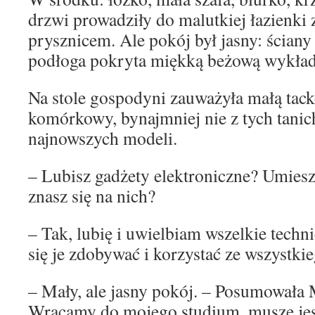
drzwi prowadziły do malutkiej łazienki z
prysznicem. Ale pokój był jasny: ściany i
podłoga pokryta miękką beżową wykład
Na stole gospodyni zauważyła małą tackę
komórkowy, bynajmniej nie z tych tanich
najnowszych modeli.
– Lubisz gadżety elektroniczne? Umiesz 
znasz się na nich?
– Tak, lubię i uwielbiam wszelkie techn
się je zdobywać i korzystać ze wszystki
– Mały, ale jasny pokój. – Posumowała 
Wracamy do mojego studium, muszę je