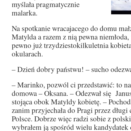
myślała pragmatycznie
malarka.
Na spotkanie wracajacego do domu mał
Matylda a razem z nią pewna niemłoda,
pewno już trzydziestokilkuletnia kobieta
okularach.
– Dzień dobry państwu! – sucho odezwa
– Marinko, pozwól ci przedstawić: to 
domowa – Oksana. – Odezwał się Janus
stojąca obok Matyldy kobietę. – Pochod
zanim przyjechała do Pragi przez długi
Polsce. Dobrze więc radzi sobie z pols
wybrałem ją spośród wielu kandydatek d