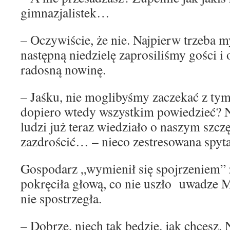
gimnazjalistek…
– Oczywiście, że nie. Najpierw trzeba m
następną niedzielę zaprosiliśmy gości 
radosną nowinę.
– Jaśku, nie moglibyśmy zaczekać z tym 
dopiero wtedy wszystkim powiedzieć? N
ludzi już teraz wiedziało o naszym szcz
zazdrościć… – nieco zestresowana spyta
Gospodarz „wymienił się spojrzeniem” z
pokręciła głową, co nie uszło uwadze Ma
nie spostrzegła.
– Dobrze, niech tak będzie, jak chcesz. 