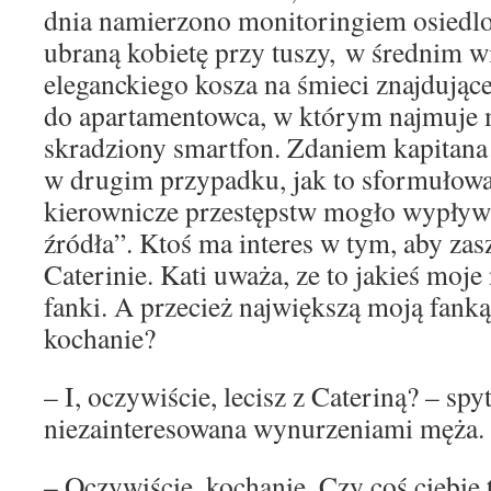
dnia namierzono monitoringiem osied
ubraną kobietę przy tuszy, w średnim w
eleganckiego kosza na śmieci znajdując
do apartamentowca, w którym najmuje m
skradziony smartfon. Zdaniem kapitana
w drugim przypadku, jak to sformułowa
kierownicze przestępstw mogło wypływ
źródła”. Ktoś ma interes w tym, aby zasz
Caterinie. Kati uważa, ze to jakieś mo
fanki. A przecież największą moją fanką 
kochanie?
– I, oczywiście, lecisz z Cateriną? – spy
niezainteresowana wynurzeniami męża.
– Oczywiście, kochanie. Czy coś ciebie 