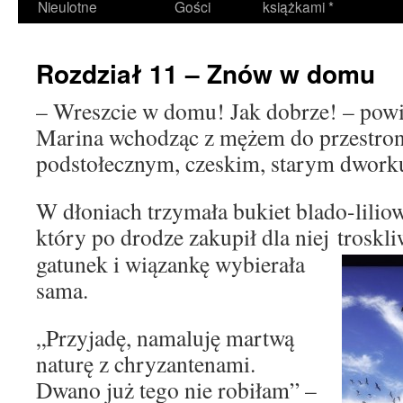
Nieulotne
Gości
książkami *
Rozdział 11 – Znów w domu
– Wreszcie w domu! Jak dobrze! – powi
Marina wchodząc z mężem do przestron
podstołecznym, czeskim, starym dwork
W dłoniach trzymała bukiet blado-lili
który po drodze zakupił dla niej
troskl
gatunek i wiązankę wybierała
sama.
„Przyjadę, namaluję martwą
naturę z chryzantenami.
Dwano już tego nie robiłam” –