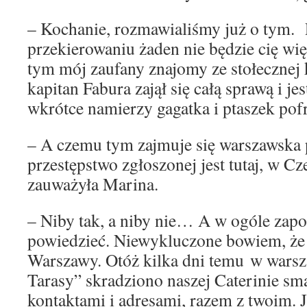
– Kochanie, rozmawialiśmy już o tym.
przekierowaniu żaden nie będzie cię wię
tym mój zaufany znajomy ze stołecznej 
kapitan Fabura zajął się całą sprawą i je
wkrótce namierzy gagatka i ptaszek pofr
– A czemu tym zajmuje się warszawska 
przestępstwo zgłoszonej jest tutaj, w C
zauważyła Marina.
– Niby tak, a niby nie… A w ogóle zap
powiedzieć. Niewykluczone bowiem, że 
Warszawy. Otóż kilka dni temu w warsza
Tarasy” skradziono naszej Caterinie sm
kontaktami i adresami, razem z twoim. 