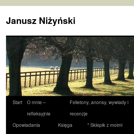
Janusz Niżyński
Przejdź
Start
O mnie –
Felietony, anonsy, wywiady i
do
refleksyjnie
recenzje
treści
Opowiadania
Księga
* Sklepik z moimi