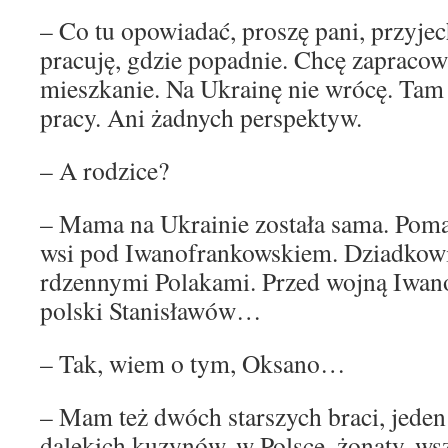
– Co tu opowiadać, proszę pani, przyjec
pracuję, gdzie popadnie. Chcę zapracow
mieszkanie. Na Ukrainę nie wrócę. Tam 
pracy. Ani żadnych perspektyw.
– A rodzice?
– Mama na Ukrainie została sama. Poma
wsi pod Iwanofrankowskiem. Dziadkow
rdzennymi Polakami. Przed wojną Iwan
polski Stanisławów…
– Tak, wiem o tym, Oksano…
– Mam też dwóch starszych braci, jeden
dalekich kuzynów, w Polsce, żonaty, ws