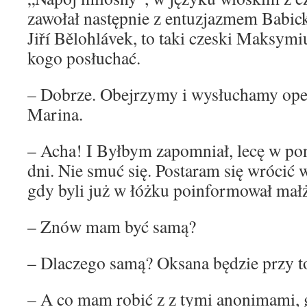
zawołał następnie z entuzjazmem Babick
Jiří Bělohlávek, to taki czeski Maksymi
kogo posłuchać.
– Dobrze. Obejrzymy i wysłuchamy oper
Marina.
– Acha! I Byłbym zapomniał, lecę w pon
dni. Nie smuć się. Postaram się wrócić 
gdy byli już w łóżku poinformował mał
– Znów mam być samą?
– Dlaczego samą? Oksana będzie przy to
– A co mam robić z z tymi anonimami, 