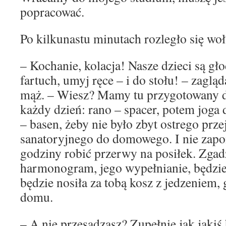
popracować.
Po kilkunastu minutach rozległo się woł
– Kochanie, kolacja! Nasze dzieci są gł
fartuch, umyj ręce – i do stołu! – zaglą
mąż. – Wiesz? Mamy tu przygotowany dl
każdy dzień: rano – spacer, potem joga d
– basen, żeby nie było zbyt ostrego prze
sanatoryjnego do domowego. I nie zapo
godziny robić przerwy na posiłek. Zgad
harmonogram, jego wypełnianie, będzie
będzie nosiła za tobą kosz z jedzeniem,
domu.
– A nie przesadzasz? Zupełnie jak jaki