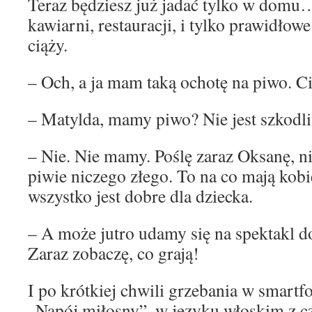
Teraz będziesz już jadać tylko w domu
kawiarni, restauracji, i tylko prawidłow
ciąży.
– Och, a ja mam taką ochotę na piwo. 
– Matylda, mamy piwo? Nie jest szkodl
– Nie. Nie mamy. Poślę zaraz Oksanę, n
piwie niczego złego. To na co mają kobi
wszystko jest dobre dla dziecka.
– A może jutro udamy się na spektakl 
Zaraz zobaczę, co grają!
I po krótkiej chwili grzebania w smartf
„Napój miłosny”, w języku włoskim z c