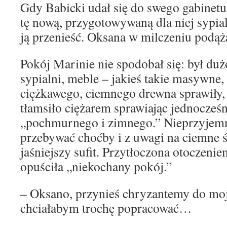
Gdy Babicki udał się do swego gabinetu
tę nową, przygotowywaną dla niej sypialn
ją przenieść. Oksana w milczeniu podąża
Pokój Marinie nie spodobał się: był duż
sypialni, meble – jakieś takie masywne
ciężkawego, ciemnego drewna sprawiły,
tłamsiło ciężarem sprawiając jednocześ
„pochmurnego i zimnego.” Nieprzyjemn
przebywać choćby i z uwagi na ciemne ś
jaśniejszy sufit. Przytłoczona otoczen
opuściła „niekochany pokój.”
– Oksano, przynieś chryzantemy do moj
chciałabym trochę popracować…