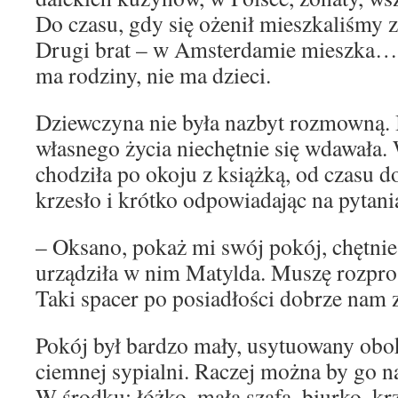
Do czasu, gdy się ożenił mieszkaliśmy
Drugi brat – w Amsterdamie mieszka… s
ma rodziny, nie ma dzieci.
Dziewczyna nie była nazbyt rozmowną. I
własnego życia niechętnie się wdawała. 
chodziła po okoju z książką, od czasu do
krzesło i krótko odpowiadając na pytani
– Oksano, pokaż mi swój pokój, chętnie 
urządziła w nim Matylda. Muszę rozpros
Taki spacer po posiadłości dobrze nam z
Pokój był bardzo mały, usytuowany obo
ciemnej sypialni. Raczej można by go 
W środku: łóżko, mała szafa, biurko, krz