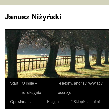
Janusz Niżyński
Przejdź
Start
O mnie –
Felietony, anonsy, wywiady i
do
refleksyjnie
recenzje
treści
Opowiadania
Księga
* Sklepik z moimi