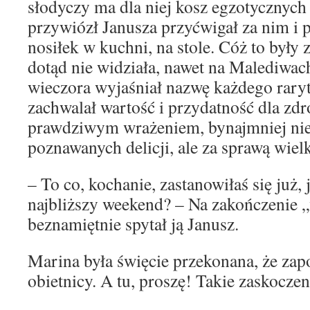
słodyczy ma dla niej kosz egzotycznych
przywiózł Janusza przyćwigał za nim i p
nosiłek w kuchni, na stole. Cóż to były
dotąd nie widziała, nawet na Malediwach
wieczora wyjaśniał nazwę każdego raryt
zachwalał wartość i przydatność dla zdr
prawdziwym wrażeniem, bynajmniej nie
poznawanych delicji, ale za sprawą wiel
– To co, kochanie, zastanowiłaś się już,
najbliższy weekend? – Na zakończenie 
beznamiętnie spytał ją Janusz.
Marina była święcie przekonana, że zap
obietnicy. A tu, proszę! Takie zaskocz