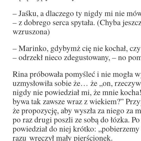
– Jaśku, a dlaczego ty nigdy mi nie mó
– z dobrego serca spytała. (Chyba jeszc
wzruszona)
– Marinko, gdybymż cię nie kochał, czy
– odrzekł nieco zdegustowany, – no p
Rina próbowała pomyśleć i nie mogła wy
uzmysłowiła sobie że… że „on, rzeczywi
nigdy nie powiedział mi, że mnie koch
bywa tak zawsze wraz z wiekiem?” Przyp
że propozycję, aby wyszła za niego za 
po raz drugi poszli ze sobą do łózka. P
powiedział do niej krótko: „pobierzemy 
razu wręczył mały pierścionek.