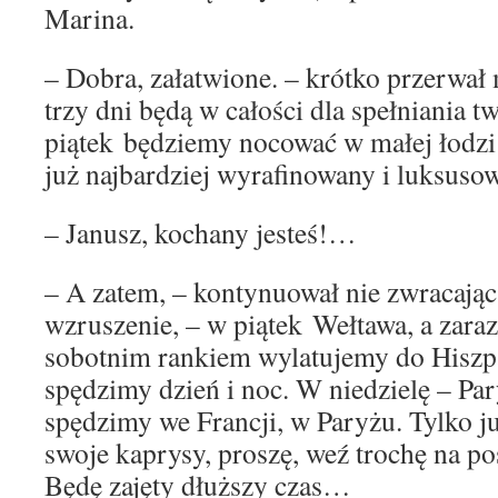
Marina.
– Dobra, załatwione. – krótko przerwał 
trzy dni będą w całości dla spełniania 
piątek będziemy nocować w małej łodz
już najbardziej wyrafinowany i luksuso
– Janusz, kochany jesteś!…
– A zatem, – kontynuował nie zwracając
wzruszenie, – w piątek Wełtawa, a zara
sobotnim rankiem wylatujemy do Hiszpa
spędzimy dzień i noc. W niedzielę – Par
spędzimy we Francji, w Paryżu. Tylko 
swoje kaprysy, proszę, weź trochę na p
Będę zajęty dłuższy czas…