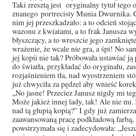
Taki zresztą jest oryginalny tytuł tego 
znanego portrecisty Munia Dwurnika. C
nim jej przeszkadzało: a to odcień stoj
wazonu z kwiatami, a to frak Janusza w
błyszczący, a to wreszcie jego zamknięt
wrażenie, że wcale nie gra, a śpi! No sam
jej kopii nie tak? Próbowała ustawiać j
do światła, przykładać do oryginału, zas
rozjaśnieniem tła, nad wyostrzeniem st
już chwyciła za pędzel aby wnieść korek
„No jasne! Przeciez Janusz nigdy mi teg
Może jakież innej lady, tak! Ale nie mi.
nad tą głupią kopią?” I gdy już zamierz
zaawansowaną pracę podkładową farbą,
powstrzymała się i zadecydowała: „Jeszc