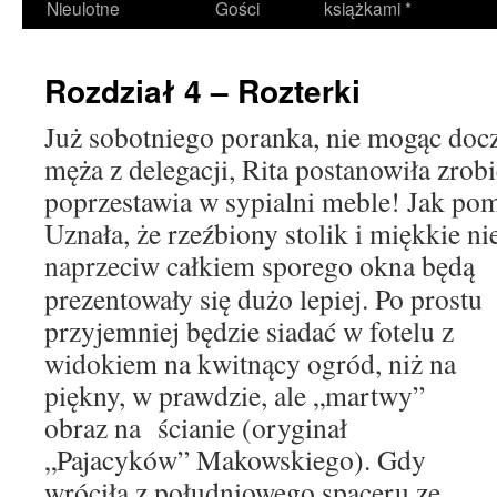
Nieulotne
Gości
książkami *
Rozdział 4 – Rozterki
Już sobotniego poranka, nie mogąc doc
męża z delegacji, Rita postanowiła zrob
poprzestawia w sypialni meble! Jak pomy
Uznała, że rzeźbiony stolik i miękkie ni
naprzeciw całkiem
sporego okna będą
prezentowały się dużo lepiej. Po prostu
przyjemniej będzie siadać w fotelu z
widokiem na kwitnący ogród, niż na
piękny, w prawdzie, ale „martwy”
obraz na ścianie (oryginał
„Pajacyków” Makowskiego). Gdy
wróciła z południowego spaceru ze