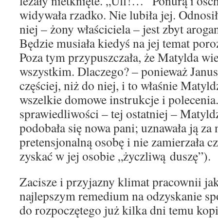
leżały nietknięte. „Uff!…” Ponurą i os
widywała rzadko. Nie lubiła jej. Odnosi
niej – żony właściciela – jest zbyt aroga
Będzie musiała kiedyś na jej temat por
Poza tym przypuszczała, że Matylda wie
wszystkim. Dlaczego? – ponieważ Janus
częściej, niż do niej, i to właśnie Matyl
wszelkie domowe instrukcje i polecenia
sprawiedliwości – tej ostatniej – Matyld
podobała się nowa pani; uznawała ją za ​
pretensjonalną osobę i nie zamierzała c
zyskać w jej osobie „życzliwą duszę”).
Zacisze i przyjazny klimat pracownii ja
najlepszym remedium na odzyskanie spo
do rozpoczętego już kilka dni temu kopi