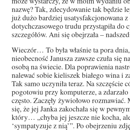
może wystarczy, że w moim wydaniu obr
nazwę? Tak, zdecydowanie tak będzie lep
już dużo bardziej usatysfakcjonowana z
dotychczasowego trudu przystąpiła do 
szczegółów. Ani się obejrzała – nadszed
Wieczór… To była właśnie ta pora dnia
nieobecność Janusza zawsze czuła się n
osobą na świecie. Dla poprawienia nast
nalewać sobie kieliszek białego wina i 
Tak samo uczyniła teraz. Na szczęście c
pogotowiu przy komputerze, a zdarzało s
często. Zaczęły żywiołowo rozmawiać. 
się, że jej Janka zakochała się w pew
który… „chyba jej jeszcze nie kocha, a
‘sympatyzuje z nią’”. Po obejrzeniu zdję