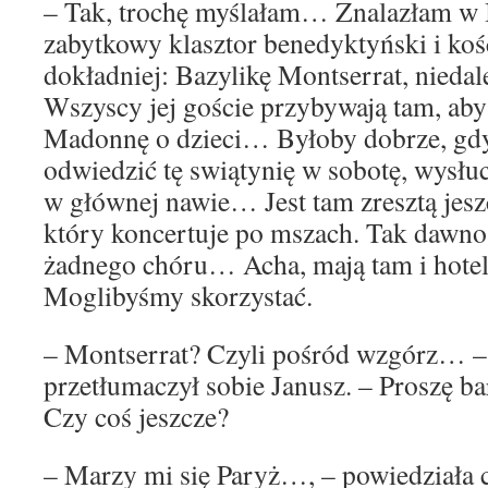
– Tak, trochę myślałam… Znalazłam w I
zabytkowy klasztor benedyktyński i kośc
dokładniej: Bazylikę Montserrat, nied
Wszyscy jej goście przybywają tam, aby
Madonnę o dzieci… Byłoby dobrze, gd
odwiedzić tę swiątynię w sobotę, wysł
w głównej nawie… Jest tam zresztą jeszc
który koncertuje po mszach. Tak dawno
żadnego chóru… Acha, mają tam i hote
Moglibyśmy skorzystać.
– Montserrat? Czyli pośród wzgórz… –
przetłumaczył sobie Janusz. – Proszę b
Czy coś jeszcze?
– Marzy mi się Paryż…, – powiedziała c