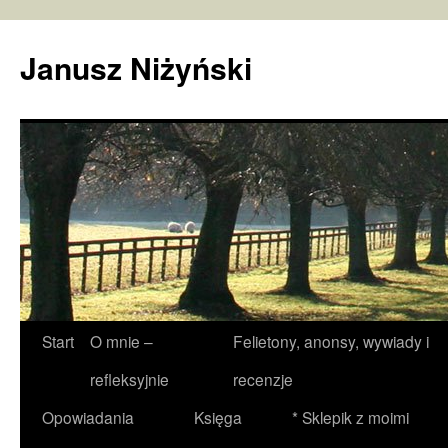
Janusz Niżyński
Przejdź
Start
O mnie –
Felietony, anonsy, wywiady i
do
refleksyjnie
recenzje
treści
Opowiadania
Księga
* Sklepik z moimi