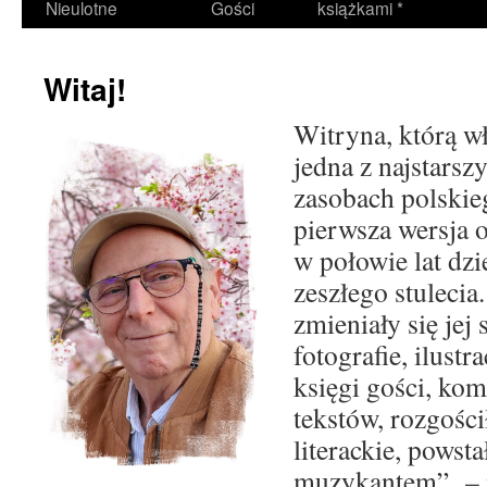
Nieulotne
Gości
książkami *
Witaj!
Witryna, którą wł
jedna z najstars
zasobach polskieg
pierwsza wersja 
w połowie lat dzi
zeszłego stulecia
zmieniały się jej 
fotografie, ilustr
księgi gości, ko
tekstów, rozgośc
literackie, powst
muzykantem” – ni