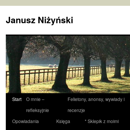
Janusz Niżyński
Przejdź
Start
O mnie –
Felietony, anonsy, wywiady i
do
refleksyjnie
recenzje
treści
Opowiadania
Księga
* Sklepik z moimi