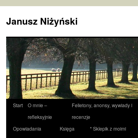
Janusz Niżyński
Przejdź
Start
O mnie –
Felietony, anonsy, wywiady i
do
refleksyjnie
recenzje
treści
Opowiadania
Księga
* Sklepik z moimi