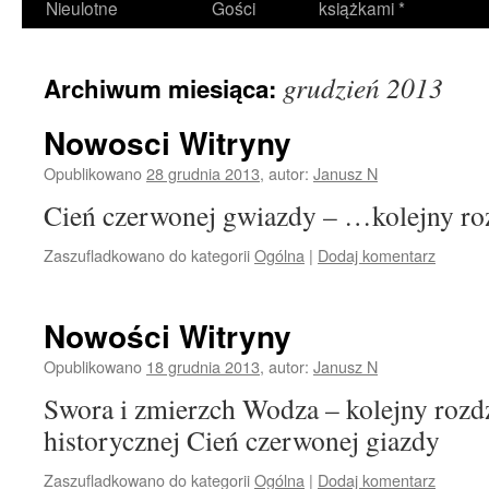
Nieulotne
Gości
książkami *
grudzień 2013
Archiwum miesiąca:
Nowosci Witryny
Opublikowano
28 grudnia 2013
,
autor:
Janusz N
Cień czerwonej gwiazdy – …kolejny roz
Zaszufladkowano do kategorii
Ogólna
|
Dodaj komentarz
Nowości Witryny
Opublikowano
18 grudnia 2013
,
autor:
Janusz N
Swora i zmierzch Wodza – kolejny rozdz
historycznej Cień czerwonej giazdy
Zaszufladkowano do kategorii
Ogólna
|
Dodaj komentarz