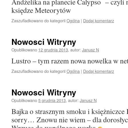
Andżelika na planecie Calypso – czyli
księdze Meteorytów
Zaszufladkowano do kategorii
Ogólna
|
Dodaj komentarz
Nowosci Witryny
Opublikowano
12 grudnia 2013
,
autor:
Janusz N
Lustro – tym razem nowa nowelka w n
Zaszufladkowano do kategorii
Ogólna
|
Dodaj komentarz
Nowosci Witryny
Opublikowano
5 grudnia 2013
,
autor:
Janusz N
Bajka o strasznym smoku i księżniczce 
sorry… Znowu nie wiem – dla dorosłych
Wrzucę do wspólnego worka