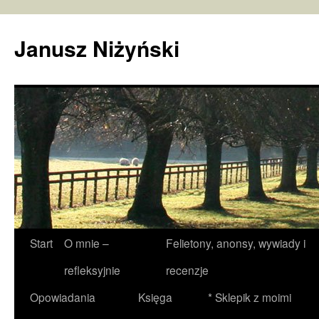
Janusz Niżyński
Przejdź
Start
O mnie –
Felietony, anonsy, wywiady i
do
refleksyjnie
recenzje
treści
Opowiadania
Księga
* Sklepik z moimi