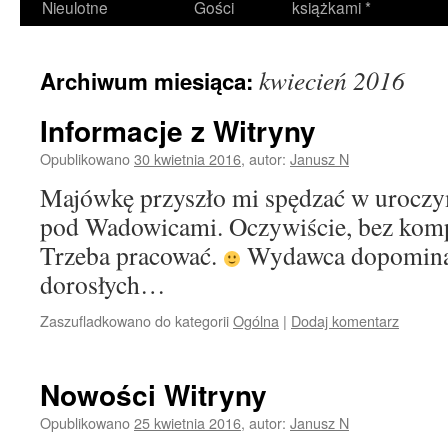
Nieulotne
Gości
książkami *
kwiecień 2016
Archiwum miesiąca:
Informacje z Witryny
Opublikowano
30 kwietnia 2016
,
autor:
Janusz N
Majówkę przyszło mi spędzać w uroczy
pod Wadowicami. Oczywiście, bez kompu
Trzeba pracować.
Wydawca dopomina s
dorosłych…
Zaszufladkowano do kategorii
Ogólna
|
Dodaj komentarz
Nowości Witryny
Opublikowano
25 kwietnia 2016
,
autor:
Janusz N