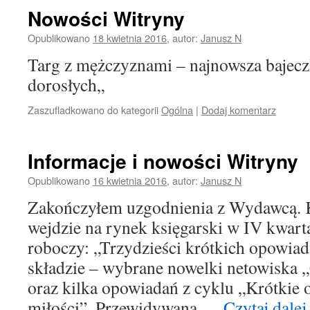
Nowości Witryny
Opublikowano
18 kwietnia 2016
,
autor:
Janusz N
Targ z mężczyznami – najnowsza bajecz
dorosłych„
Zaszufladkowano do kategorii
Ogólna
|
Dodaj komentarz
Informacje i nowości Witryny
Opublikowano
16 kwietnia 2016
,
autor:
Janusz N
Zakończyłem uzgodnienia z Wydawcą. K
wejdzie na rynek księgarski w IV kwartal
roboczy: „Trzydzieści krótkich opowiad
składzie – wybrane nowelki netowiska 
oraz kilka opowiadań z cyklu „Krótkie 
miłości”. Przewidywana …
Czytaj dale