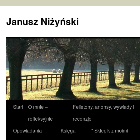
Janusz Niżyński
Przejdź
Start
O mnie –
Felietony, anonsy, wywiady i
do
refleksyjnie
recenzje
treści
Opowiadania
Księga
* Sklepik z moimi