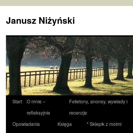
Janusz Niżyński
Przejdź
Start
O mnie –
Felietony, anonsy, wywiady i
do
refleksyjnie
recenzje
treści
Opowiadania
Księga
* Sklepik z moimi