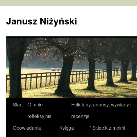
Janusz Niżyński
Przejdź
Start
O mnie –
Felietony, anonsy, wywiady i
do
refleksyjnie
recenzje
treści
Opowiadania
Księga
* Sklepik z moimi