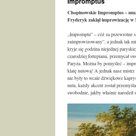
Impromptus
Chopinowskie Impromptus – muzyc
Fryderyk zaklął improwizację w
„Impromptu” – cóż za przewrotne s
zaimprowizowany”, a jednak tak mi
kryje się godzina niejednej paryski
czarodziej fortepianu, przemycał 
Paryża. Można by pomyśleć – impro
klatę nutową! A jednak nasz mistrz F
nie były to wcale dźwiękowe kaprysy
nuta, każdy akcent został przemyśla
swobodnie, jakby właśnie narodził s