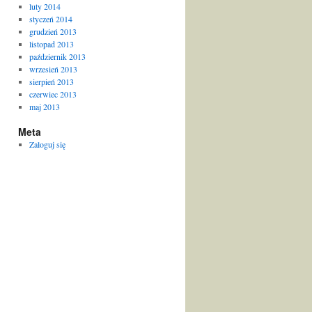
luty 2014
styczeń 2014
grudzień 2013
listopad 2013
październik 2013
wrzesień 2013
sierpień 2013
czerwiec 2013
maj 2013
Meta
Zaloguj się