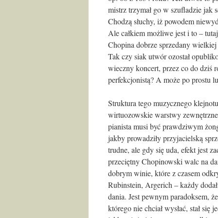
mistrz trzymał go w szufladzie jak 
Chodzą słuchy, iż powodem niewyd
Ale całkiem możliwe jest i to – tuta
Chopina dobrze sprzedany wielkiej
Tak czy siak utwór ozostał opublik
wieczny koncert, przez co do dziś
perfekcjonistą? A może po prostu l
Struktura tego muzycznego klejnotu
wirtuozowskie warstwy zewnętrzne 
pianista musi być prawdziwym żongl
jakby prowadziły przyjacielską sprz
trudne, ale gdy się uda, efekt jest 
przeciętny Chopinowski walc na da
dobrym winie, które z czasem odkr
Rubinstein, Argerich – każdy dodał
dania. Jest pewnym paradoksem, że u
którego nie chciał wysłać, stał się 