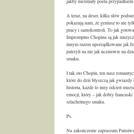
jakby nieśmiały poeta przypadkiem s
A teraz, na deser, kilka słów podsu
pokazują nam, że geniusz to nie tyl
pracy i samokontroli. To jak gotowa
Impromptus Chopina są jak muzyczn
innym razem uporządkowane jak fra
patrzyli na nie jak uczniowie na dz
smaku.
I tak oto Chopin, ten nasz romantyc
które do dziś błyszczą jak gwiazd
historia, każde to inny odcień muz
emocji, który – jak dobry francuski
szlachetnego smaku.
Ps.
Na zakończenie zapraszam Państw