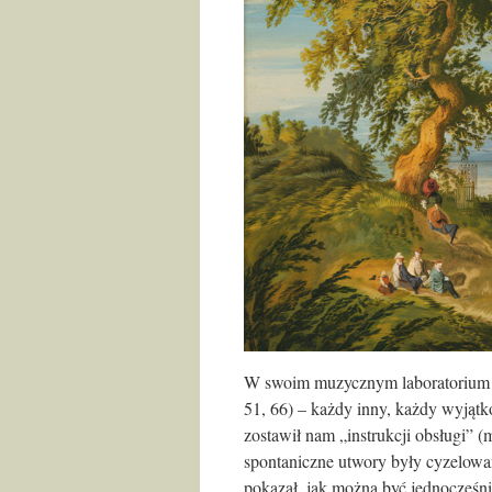
W swoim muzycznym laboratorium Ch
51, 66) – każdy inny, każdy wyjąt
zostawił nam „instrukcji obsługi” (
spontaniczne utwory były cyzelowa
pokazał, jak można być jednocześn