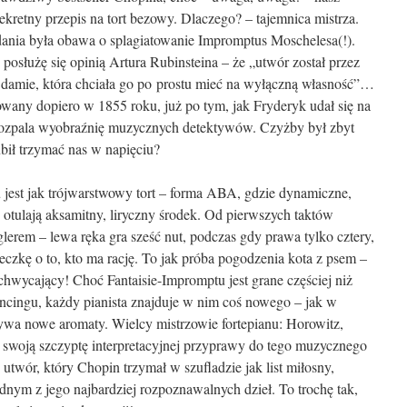
sekretny przepis na tort bezowy. Dlaczego? – tajemnica mistrza.
ania była obawa o splagiatowanie Impromptus Moschelesa(!).
j posłużę się opinią Artura Rubinsteina – że „utwór został przez
 damie, która chciała go po prostu mieć na wyłączną własność”…
owany dopiero w 1855 roku, już po tym, jak Fryderyk udał się na
 rozpala wyobraźnię muzycznych detektywów. Czyżby był zbyt
ubił trzymać nas w napięciu?
 jest jak trójwarstwowy tort – forma ABA, gdzie dynamiczne,
otulają aksamitny, liryczny środek. Od pierwszych taktów
erem – lewa ręka gra sześć nut, podczas gdy prawa tylko cztery,
eczkę o to, kto ma rację. To jak próba pogodzenia kota z psem –
zachwycający! Choć Fantaisie-Impromptu jest grane częściej niż
ncingu, każdy pianista znajduje w nim coś nowego – jak w
ywa nowe aromaty. Wielcy mistrzowie fortepianu: Horowitz,
 swoją szczyptę interpretacyjnej przyprawy do tego muzycznego
twór, który Chopin trzymał w szufladzie jak list miłosny,
jednym z jego najbardziej rozpoznawalnych dzieł. To trochę tak,