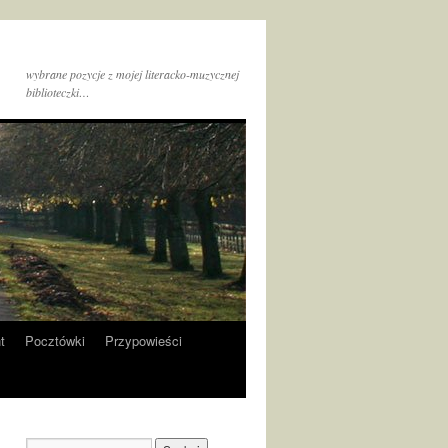
wybrane pozycje z mojej literacko-muzycznej
biblioteczki…
t
Pocztówki
Przypowieści