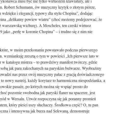
ykonawca musi być nie tylko wirtuozem klawiatury, ale i
. Robert Schumann, ów muzyczny krytyk o złotym piórze,
en wdzięku i elegancji, typowy dla stylu Chopina”, dodając
mina „delikatny powiew wiatru” (choć możemy podejrzewać, że
niż warszawską wichurę). A Moscheles, ten czeski wirtuoz
29 jako „perłę w koronie Chopina” – i trudno się z nim nie
 które, w moim przekonaniu powstawało podczas pierwszego
. wzmiankuję zresztą o tym w powieści „Ich pierwsze lato w
ór w katalogu mistrza – to prawdziwy manifest twórczy, gdzie
 ze sobą jak para zakochanych na paryskim bulwarze. Wyobraźmy
prowadzi nas przez swój muzyczny pałac z gracją doświadczonego
to nowy nastrój, każdy korytarz to harmoniczna niespodzianka, a
owskie pasaże, po których można się wspiąć prosto do
oć pozornie swobodna jak paryski flaner na spacerze, jest
gród w Wersalu. Utwór rozpoczyna się jak poranny promień
atem, który pieści uszy słuchaczy. Środkowa część? O, tu pan
czna i intensywna jak burza nad Sekwaną, demonstruje