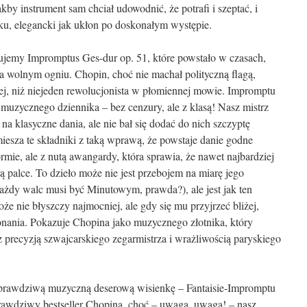
kby instrument sam chciał udowodnić, że potrafi i szeptać, i
ku, elegancki jak ukłon po doskonałym występie.
ujemy Impromptus Ges-dur op. 51, które powstało w czasach,
a wolnym ogniu. Chopin, choć nie machał polityczną flagą,
j, niż niejeden rewolucjonista w płomiennej mowie. Impromptu
 muzycznego dziennika – bez cenzury, ale z klasą! Nasz mistrz
 na klasyczne dania, ale nie bał się dodać do nich szczyptę
miesza te składniki z taką wprawą, że powstaje danie godne
mie, ale z nutą awangardy, która sprawia, że nawet najbardziej
 palce. To dzieło może nie jest przebojem na miarę jego
ażdy walc musi być Minutowym, prawda?), ale jest jak ten
że nie błyszczy najmocniej, ale gdy się mu przyjrzeć bliżej,
onania. Pokazuje Chopina jako muzycznego złotnika, który
z precyzją szwajcarskiego zegarmistrza i wrażliwością paryskiego
 prawdziwą muzyczną deserową wisienkę – Fantaisie-Impromptu
prawdziwy bestseller Chopina, choć – uwaga, uwaga! – nasz