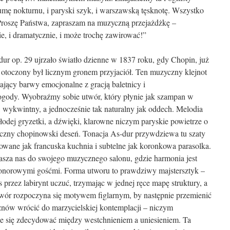
mę nokturnu, i paryski szyk, i warszawską tęsknotę. Wszystko
Proszę Państwa, zapraszam na muzyczną przejażdżkę –
nie, i dramatycznie, i może trochę zawirować!”
dur op. 29 ujrzało światło dzienne w 1837 roku, gdy Chopin, już
toczony był licznym gronem przyjaciół. Ten muzyczny klejnot
ający barwy emocjonalne z gracją baletnicy i
ogody. Wyobraźmy sobie utwór, który płynie jak szampan w
y, wykwintny, a jednocześnie tak naturalny jak oddech. Melodia
łodej gryzetki, a dźwięki, klarowne niczym paryskie powietrze o
tyczny chopinowski deseń. Tonacja As-dur przywdziewa tu szaty
wane jak francuska kuchnia i subtelne jak koronkowa parasolka.
sza nas do swojego muzycznego salonu, gdzie harmonia jest
honorowymi gośćmi. Forma utworu to prawdziwy majstersztyk –
 przez labirynt uczuć, trzymając w jednej ręce mapę struktury, a
twór rozpoczyna się motywem figlarnym, by następnie przemienić
znów wrócić do marzycielskiej kontemplacji – niczym
że się zdecydować między westchnieniem a uniesieniem. Ta