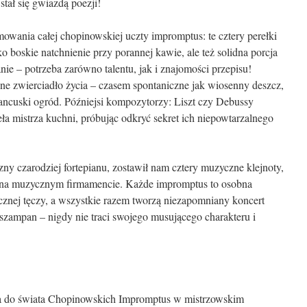
tał się gwiazdą poezji!
mowania całej chopinowskiej uczty impromptus: te cztery perełki
ko boskie natchnienie przy porannej kawie, ale też solidna porcja
nie – potrzeba zarówno talentu, jak i znajomości przepisu!
e zwierciadło życia – czasem spontaniczne jak wiosenny deszcz,
ncuski ogród. Późniejsi kompozytorzy: Liszt czy Debussy
ieła mistrza kuchni, próbując odkryć sekret ich niepowtarzalnego
zny czarodziej fortepianu, zostawił nam cztery muzyczne klejnoty,
y na muzycznym firmamencie. Każde impromptus to osobna
ycznej tęczy, a wszystkie razem tworzą niezapomniany koncert
 szampan – nigdy nie traci swojego musującego charakteru i
a do świata Chopinowskich Impromptus w mistrzowskim