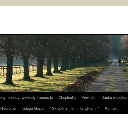
tony, anonsy, wywiady i recenzje
Chopinalia
Powieści
Janko-muzykan
Nieulotne
Księga Gości
* Sklepik z moimi książkami *
Kontakt