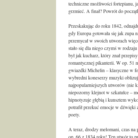
techniczne możliwości fortepianu, ja
grzmieć. A finał? Powrót do począt
Przeskakując do roku 1842, odnajd
gdy Europa gotowała się jak zupa n
przemycał w swoich utworach więce
stało się dla niego czymś w rodzaju
był jak kucharz, który znał przepisy
romantycznej pikanterii. W op. 51 
gwiazdki Michelin – klasyczne w for
wybredni koneserzy muzyki oblizują
najpopularniejszych utworów (nie k
niepozorny klejnot w szkatułce – mo
hipnotyzuje głębią i kunsztem wyk
potrafił przekuć emocje w dźwięki 
poety.
A teraz, drodzy melomani, czas na
op. 66 z 1834 roku! Ten utwór to 