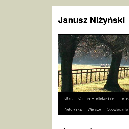
Janusz Niżyński
Start
O mnie – refleksyjnie
Felie
Przejdź
Netowiska
Wiersze
Opowiadania 
do
treści