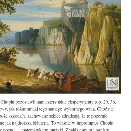
opin pozostawił nam cztery takie eksperymenty (op. 29, 36,
kowy, jak różne smaki tego samego wybornego wina. Choć nie
może szkoda?), zachowane szkice zdradzają, że te pozornie
ne jak najdroższa biżuteria. To właśnie w impromptus Chopin
ie poetą i… matematykiem muzyki. Znajdziemy tu i ognisty