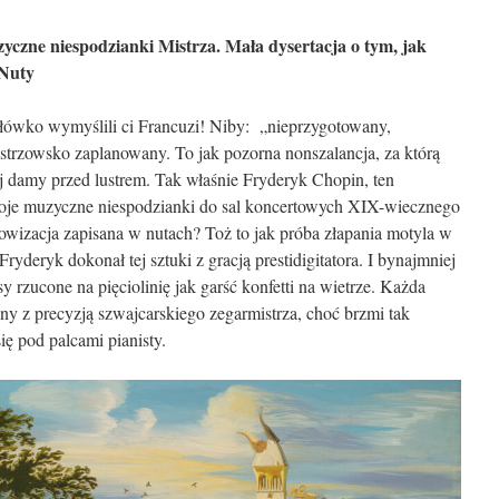
zne niespodzianki Mistrza. Mała dysertacja o tym, jak
 Nuty
łówko wymyślili ci Francuzi! Niby: „nieprzygotowany,
strzowsko zaplanowany. To jak pozorna nonszalancja, za którą
ej damy przed lustrem. Tak właśnie Fryderyk Chopin, ten
swoje muzyczne niespodzianki do sal koncertowych XIX-wiecznego
wizacja zapisana w nutach? Toż to jak próba złapania motyla w
ryderyk dokonał tej sztuki z gracją prestidigitatora. I bynajmniej
 rzucone na pięciolinię jak garść konfetti na wietrze. Każda
ny z precyzją szwajcarskiego zegarmistrza, choć brzmi tak
ię pod palcami pianisty.