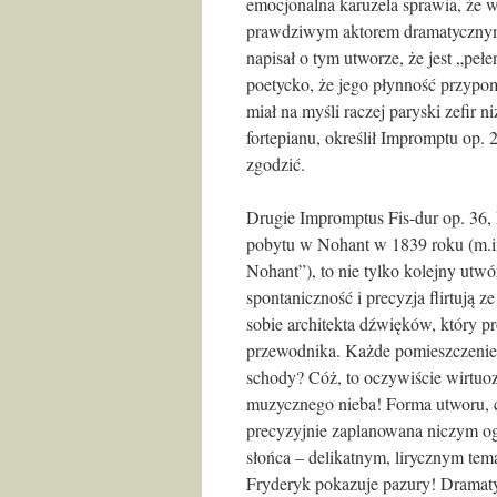
emocjonalna karuzela sprawia, że w
prawdziwym aktorem dramatycznym
napisał o tym utworze, że jest „peł
poetycko, że jego płynność przypo
miał na myśli raczej paryski zefir 
fortepianu, określił Impromptu op. 
zgodzić.
Drugie Impromptus Fis-dur op. 36,
pobytu w Nohant w 1839 roku (m.in
Nohant”), to nie tylko kolejny utw
spontaniczność i precyzja flirtują
sobie architekta dźwięków, który 
przewodnika. Każde pomieszczenie 
schody? Cóż, to oczywiście wirtuoz
muzycznego nieba! Forma utworu, ch
precyzyjnie zaplanowana niczym o
słońca – delikatnym, lirycznym tem
Fryderyk pokazuje pazury! Dramaty