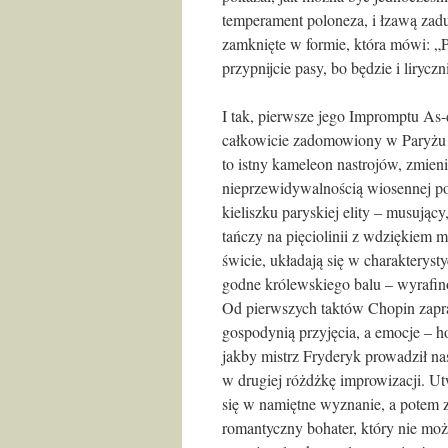
temperament poloneza, i łzawą zadu
zamknięte w formie, która mówi: „
przypnijcie pasy, bo będzie i lirycz
I tak, pierwsze jego Impromptu As-
całkowicie zadomowiony w Paryżu o
to istny kameleon nastrojów, zmieni
nieprzewidywalnością wiosennej p
kieliszku paryskiej elity – musując
tańczy na pięciolinii z wdziękiem m
świcie, układają się w charakterys
godne królewskiego balu – wyrafino
Od pierwszych taktów Chopin zapra
gospodynią przyjęcia, a emocje – 
jakby mistrz Fryderyk prowadził nas
w drugiej różdżkę improwizacji. U
się w namiętne wyznanie, a potem 
romantyczny bohater, który nie mo