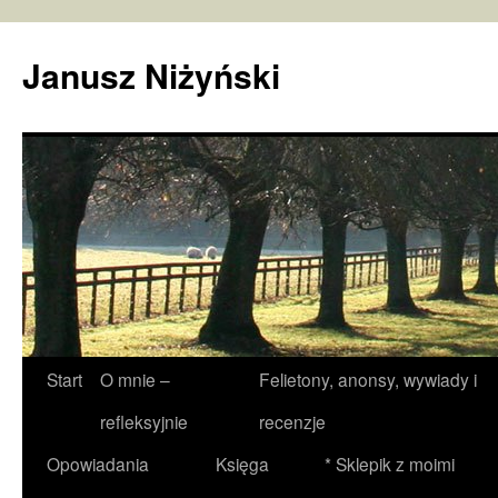
Janusz Niżyński
Przejdź
Start
O mnie –
Felietony, anonsy, wywiady i
do
refleksyjnie
recenzje
treści
Opowiadania
Księga
* Sklepik z moimi