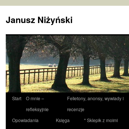
Janusz Niżyński
Przejdź
Start
O mnie –
Felietony, anonsy, wywiady i
do
refleksyjnie
recenzje
treści
Opowiadania
Księga
* Sklepik z moimi