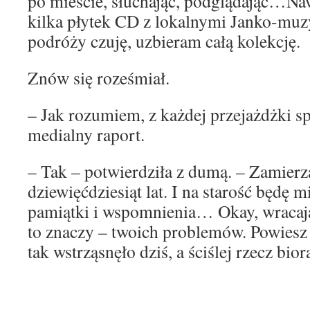
po mieście, słuchając, podglądając…Na
kilka płytek CD z lokalnymi Janko-muz
podróży czuję, uzbieram całą kolekcję.
Znów się roześmiał.
– Jak rozumiem, z każdej przejażdżki s
medialny raport.
– Tak – potwierdziła z dumą. – Zamierz
dziewięćdziesiąt lat. I na starość będę m
pamiątki i wspomnienia… Okay, wracaj
to znaczy – twoich problemów. Powiesz 
tak wstrząsnęło dziś, a ściślej rzecz bio