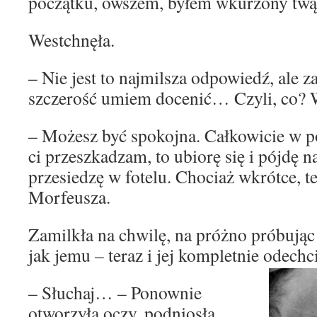
początku, owszem, byłem wkurzony twą
Westchnęła.
– Nie jest to najmilsza odpowiedź, ale za
szczerość umiem docenić… Czyli, co? 
– Możesz być spokojna. Całkowicie w p
ci przeszkadzam, to ubiorę się i pójdę n
przesiedzę w fotelu. Chociaż wkrótce, 
Morfeusza.
Zamilkła na chwilę, na próżno próbując
jak jemu – teraz i jej kompletnie odechci
– Słuchaj… – Ponownie
otworzyła oczy, podniosłą