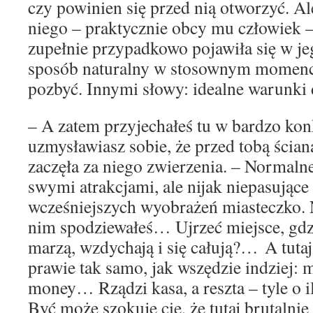
czy powinien się przed nią otworzyć. Al
niego – praktycznie obcy mu człowiek –
zupełnie przypadkowo pojawiła się w jeg
sposób naturalny w stosownym momenci
pozbyć. Innymi słowy: idealne warunki d
– A zatem przyjechałeś tu w bardzo kon
uzmysławiasz sobie, że przed tobą ścian
zaczęła za niego zwierzenia. – Normaln
swymi atrakcjami, ale nijak niepasujące
wcześniejszych wyobrażeń miasteczko. 
nim spodziewałeś… Ujrzeć miejsce, gdzi
marzą, wzdychają i się całują?… A tutaj,
prawie tak samo, jak wszędzie indziej:
money… Rządzi kasa, a reszta – tyle o il
Być może szokuje cię, że tutaj brutalnie