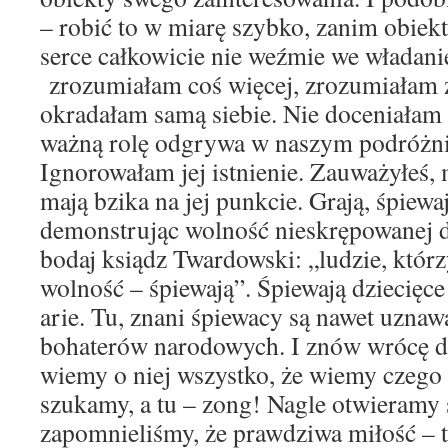
– robić to w miarę szybko, zanim obiekt 
serce całkowicie nie weźmie we władanie
zrozumiałam coś więcej, zrozumiałam że
okradałam samą siebie. Nie doceniałam 
ważną rolę odgrywa w naszym podróżn
Ignorowałam jej istnienie. Zauważyłeś, 
mają bzika na jej punkcie. Grają, śpiewa
demonstrując wolność nieskrępowanej du
bodaj ksiądz Twardowski: „ludzie, któr
wolność – śpiewają”. Śpiewają dziecięce
arie. Tu, znani śpiewacy są nawet uznaw
bohaterów narodowych. I znów wrócę do 
wiemy o niej wszystko, że wiemy czego
szukamy, a tu – zong! Nagle otwieramy 
zapomnieliśmy, że prawdziwa miłość – t