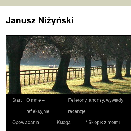
Janusz Niżyński
Przejdź
Start
O mnie –
Felietony, anonsy, wywiady i
do
refleksyjnie
recenzje
treści
Opowiadania
Księga
* Sklepik z moimi