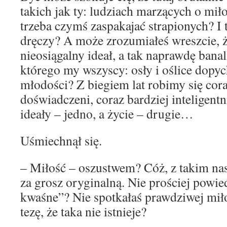
takich jak ty: ludziach marzących o mił
trzeba czymś zaspakajać strapionych? I t
dręczy? A może zrozumiałeś wreszcie, ż
nieosiągalny ideał, a tak naprawdę banal
którego my wszyscy: osły i oślice dopy
młodości? Z biegiem lat robimy się cora
doświadczeni, coraz bardziej inteligentn
ideały – jedno, a życie – drugie…
Uśmiechnął się.
– Miłość – oszustwem? Cóż, z takim nas
za grosz oryginalną. Nie prościej powie
kwaśne”? Nie spotkałaś prawdziwej miło
tezę, że taka nie istnieje?