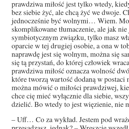
prawdziwa miłość jest tylko wtedy, kie
bez siebie żyć, ale chcą żyć we dwoje. C
jednocześnie być wolnymi… Wiem. Moż
skomplikowane tłumaczenie, ale jak nie 
symbiotycznym związku, tylko masz wła
oparcie w tej drugiej osobie, a ona w to
naprawdę jest się wolnym, można się s
się tą przystań, do której człowiek wrac
prawdziwa miłość oznacza wolność dwó
które tworzą wartość dodaną w postaci m
można mówić o miłości prawdziwej, kie
chce cię mieć wyłącznie dla siebie, wszys
dzielić. Bo wtedy to jest więzienie, nie
– Uff… Co za wykład. Jestem pod wra
przesadzasz, jednak? – Wreszcie wszedł j