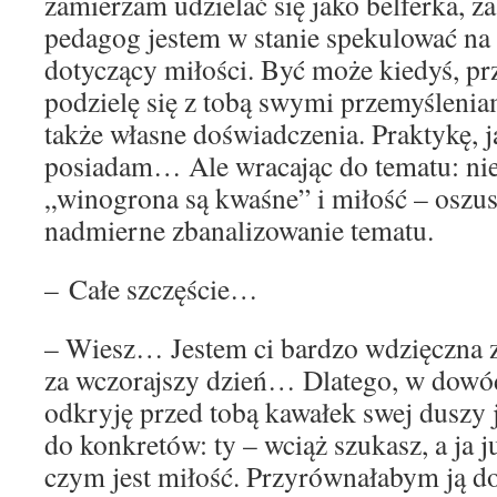
zamierzam udzielać się jako belferka, z
pedagog jestem w stanie spekulować na 
dotyczący miłości. Być może kiedyś, prz
podzielę się z tobą swymi przemyśleni
także własne doświadczenia. Praktykę, ja
posiadam… Ale wracając do tematu: nie
„winogrona są kwaśne” i miłość – oszu
nadmierne zbanalizowanie tematu.
– Całe szczęście…
– Wiesz… Jestem ci bardzo wdzięczna za 
za wczorajszy dzień… Dlatego, w dowód
odkryję przed tobą kawałek swej duszy 
do konkretów: ty – wciąż szukasz, a ja
czym jest miłość. Przyrównałabym ją do