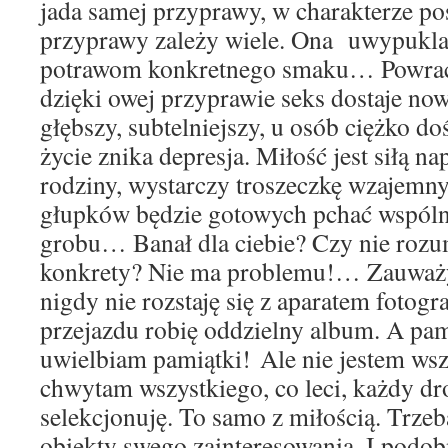
jada samej przyprawy, w charakterze po
przyprawy zależy wiele. Ona uwypukla 
potrawom konkretnego smaku… Powraca
dzięki owej przyprawie seks dostaje now
głębszy, subtelniejszy, u osób ciężko d
życie znika depresja. Miłość jest siłą n
rodziny, wystarczy troszeczkę wzajemny
głupków będzie gotowych pchać wspól
grobu… Banał dla ciebie? Czy nie rozu
konkrety? Nie ma problemu!… Zauważył
nigdy nie rozstaję się z aparatem fotog
przejazdu robię oddzielny album. A pam
uwielbiam pamiątki! Ale nie jestem wsz
chwytam wszystkiego, co leci, każdy dr
selekcjonuję. To samo z miłością. Trze
obiekty swego zainteresowania. I podob