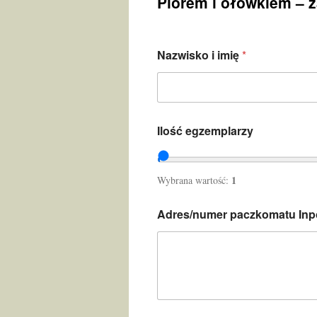
Piórem i ołówkiem – 
Nazwisko i imię
*
Ilość egzemplarzy
1
Wybrana wartość:
Adres/numer paczkomatu Inp