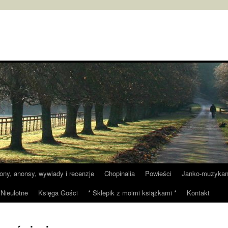
tony, anonsy, wywiady i recenzje
Chopinalia
Powieści
Janko-muzykan
Nieulotne
Księga Gości
* Sklepik z moimi książkami *
Kontakt