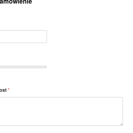
zamówienie
ost
*