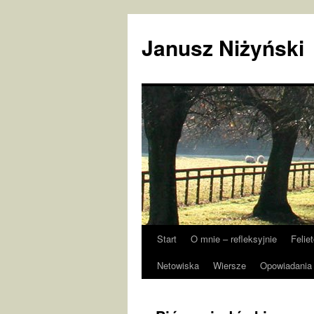
Janusz Niżyński
Start
O mnie – refleksyjnie
Felie
Przejdź
Netowiska
Wiersze
Opowiadania 
do
treści