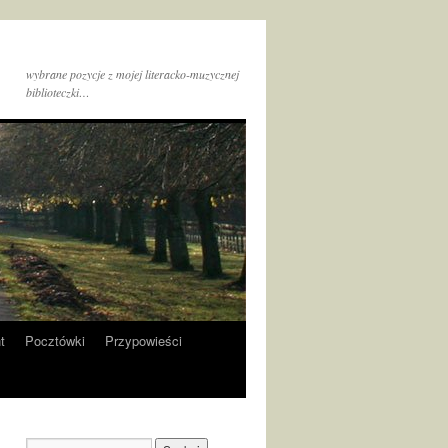
wybrane pozycje z mojej literacko-muzycznej
biblioteczki…
t
Pocztówki
Przypowieści