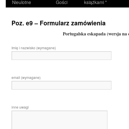
Nieulotne
Gości
książkami *
Poz. e9 – Formularz zamówienia
Portugalska eskapada (wersja na c
Imię i nazwisko (wymagane)
email (wymagane)
inne uwagi