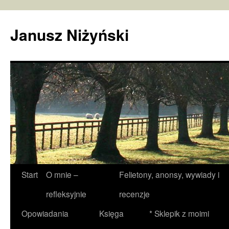
Janusz Niżyński
Przejdź
Start
O mnie –
Felietony, anonsy, wywiady i
do
refleksyjnie
recenzje
treści
Opowiadania
Księga
* Sklepik z moimi