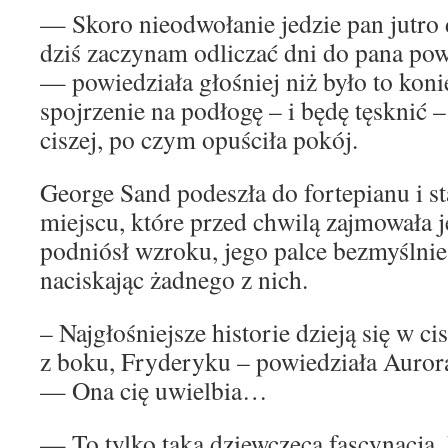
— Skoro nieodwołanie jedzie pan jutro d
dziś zaczynam odliczać dni do pana pow
— powiedziała głośniej niż było to koni
spojrzenie na podłogę – i będę tęsknić –
ciszej, po czym opuściła pokój.
George Sand podeszła do fortepianu i s
miejscu, które przed chwilą zajmowała j
podniósł wzroku, jego palce bezmyślnie 
naciskając żadnego z nich.
– Najgłośniejsze historie dzieją się w ci
z boku, Fryderyku – powiedziała Auro
— Ona cię uwielbia…
— To tylko taka dziewczęca fascynacja. P