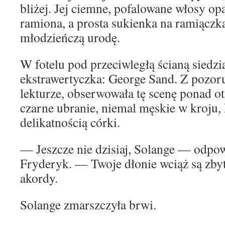
bliżej. Jej ciemne, pofalowane włosy o
ramiona, a prosta sukienka na ramiączk
młodzieńczą urodę.
W fotelu pod przeciwległą ścianą siedzia
ekstrawertyczka: George Sand. Z pozor
lekturze, obserwowała tę scenę ponad ot
czarne ubranie, niemal męskie w kroju,
delikatnością córki.
— Jeszcze nie dzisiaj, Solange — odpow
Fryderyk. — Twoje dłonie wciąż są zbyt
akordy.
Solange zmarszczyła brwi.