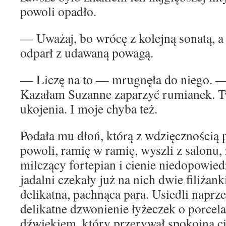
powoli opadło.
— Uważaj, bo wrócę z kolejną sonatą, 
odparł z udawaną powagą.
— Liczę na to — mrugnęła do niego. —
Kazałam Suzanne zaparzyć rumianek. T
ukojenia. I moje chyba też.
Podała mu dłoń, którą z wdzięcznością p
powoli, ramię w ramię, wyszli z salonu,
milczący fortepian i cienie niedopowie
jadalni czekały już na nich dwie filiżank
delikatna, pachnąca para. Usiedli naprze
delikatne dzwonienie łyżeczek o porcel
dźwiękiem, który przerywał spokojną c