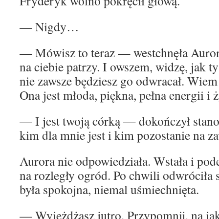
Fryderyk wolno pokręcił głową.
— Nigdy…
— Mówisz to teraz — westchnęła Auror
na ciebie patrzy. I owszem, widzę, jak 
nie zawsze będziesz go odwracał. Wiem
Ona jest młoda, piękna, pełna energii i
— I jest twoją córką — dokończył stan
kim dla mnie jest i kim pozostanie na z
Aurora nie odpowiedziała. Wstała i pode
na rozległy ogród. Po chwili odwróciła s
była spokojna, niemal uśmiechnięta.
— Wyjeżdżasz jutro. Przypomnij, na ja