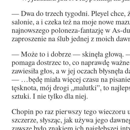
— Dwa do trzech tygodni. Pleyel chce, 
salonie, a i czeka też na moje nowe mazu
najnowszego poloneza-fantazję w As-du
zaproszenie na ślub jednej z moich da
— Może to i dobrze — skinęła głową. 
pomaga dostrzec to, co naprawdę waż
zawiesiła głos, a w jej oczach błysnęła 
— …będę miała więcej czasu na pisanie.
tęsknota, mój drogi „malutki”, to najlep
sztuki. I nie tylko dla niej.
Chopin po raz pierwszy tego wieczoru 
szczerze, słysząc, jak używa jego dawne
zawsze było znakiem ich najgłębszej in