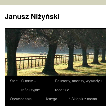
Janusz Niżyński
Przejdź
Start
O mnie –
Felietony, anonsy, wywiady i
do
refleksyjnie
recenzje
treści
Opowiadania
Księga
* Sklepik z moimi