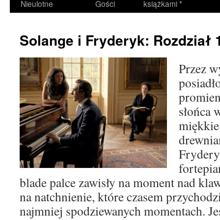
Nieulotne
Gości
książkami *
Solange i Fryderyk: Rozdział 
Przez w
posiadł
promien
słońca 
miękkie 
drewnia
Frydery
fortepia
blade palce zawisły na moment nad klaw
na natchnienie, które czasem przychodz
najmniej spodziewanych momentach. Jes