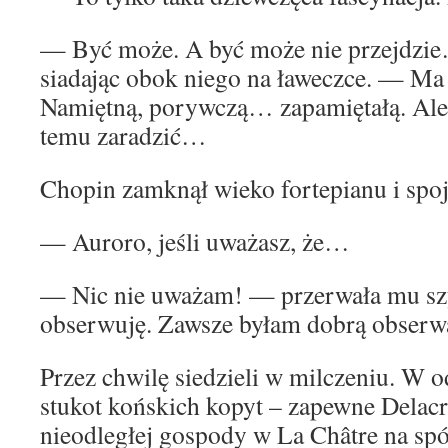
— Być może. A być może nie przejdzi
siadając obok niego na ławeczce. — Ma 
Namiętną, porywczą… zapamiętałą. Ale 
temu zaradzić…
Chopin zamknął wieko fortepianu i spoj
— Auroro, jeśli uważasz, że…
— Nic nie uważam! — przerwała mu sz
obserwuję. Zawsze byłam dobrą obserw
Przez chwilę siedzieli w milczeniu. W o
stukot końskich kopyt – zapewne Delacr
nieodległej gospody w La Châtre na spó