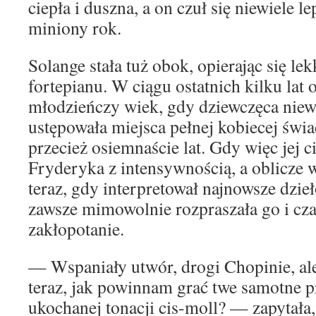
ciepła i duszna, a on czuł się niewiele le
miniony rok.
Solange stała tuż obok, opierając się le
fortepianu. W ciągu ostatnich kilku lat
młodzieńczy wiek, gdy dziewczęca niewi
ustępowała miejsca pełnej kobiecej świ
przecież osiemnaście lat. Gdy więc jej 
Fryderyka z intensywnością, a oblicze 
teraz, gdy interpretował najnowsze dzie
zawsze mimowolnie rozpraszała go i cz
zakłopotanie.
— Wspaniały utwór, drogi Chopinie, al
teraz, jak powinnam grać twe samotne 
ukochanej tonacji cis-moll? — zapytała,