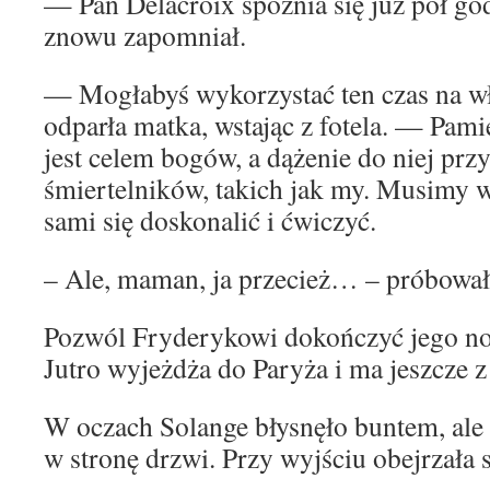
— Pan Delacroix spóźnia się już pół go
znowu zapomniał.
— Mogłabyś wykorzystać ten czas na w
odparła matka, wstając z fotela. — Pami
jest celem bogów, a dążenie do niej prz
śmiertelników, takich jak my. Musimy w
sami się doskonalić i ćwiczyć.
– Ale, maman, ja przecież… – próbowa
Pozwól Fryderykowi dokończyć jego no
Jutro wyjeżdża do Paryża i ma jeszcze z
W oczach Solange błysnęło buntem, ale 
w stronę drzwi. Przy wyjściu obejrzała s