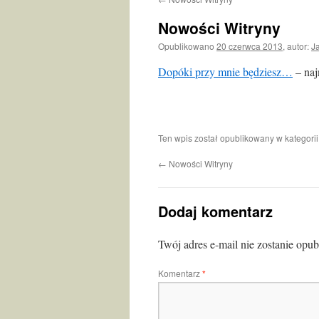
Nowości Witryny
Opublikowano
20 czerwca 2013
,
autor:
J
Dopóki przy mnie będziesz…
– naj
Ten wpis został opublikowany w kategori
←
Nowości Witryny
Dodaj komentarz
Twój adres e-mail nie zostanie opu
Komentarz
*