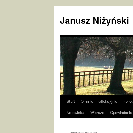
Janusz Niżyński
Start
O mnie – refleksyjnie
Felie
Przejdź
Netowiska
Wiersze
Opowiadania 
do
treści
←
Nowości Witryny