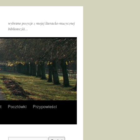
wybrane pozycje z mojej literacko-muzycznej
biblioteczki…
t
Pocztówki
Przypowieści