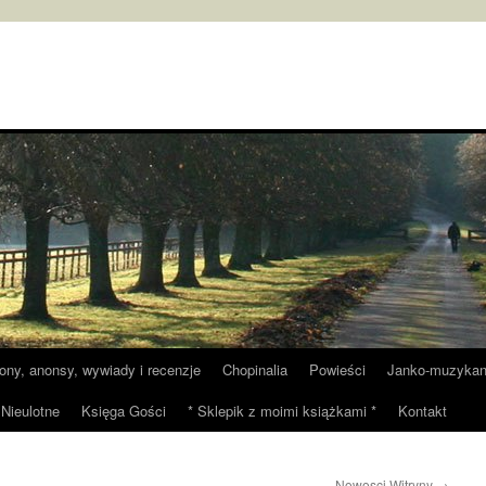
tony, anonsy, wywiady i recenzje
Chopinalia
Powieści
Janko-muzykan
Nieulotne
Księga Gości
* Sklepik z moimi książkami *
Kontakt
Nowosci Witryny
→