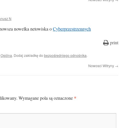
anusz N
nowsza nowelka netowiska o
Cyberprzestrzennych
print
i
Ogólna
. Dodaj zakładkę do
bezpośredniego odnośnika
.
Nowosci Witryny
→
*
blikowany.
Wymagane pola są oznaczone