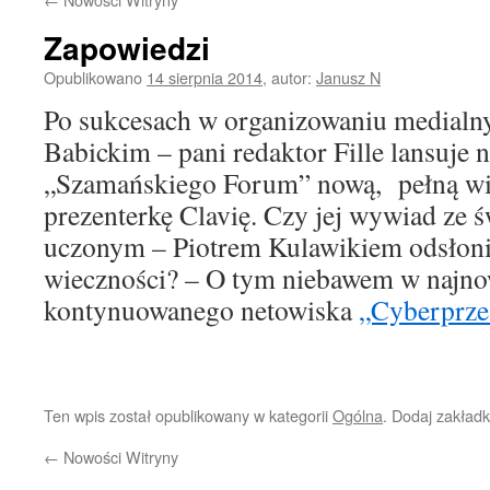
Zapowiedzi
Opublikowano
14 sierpnia 2014
,
autor:
Janusz N
Po sukcesach w organizowaniu medialn
Babickim – pani redaktor Fille lansuje n
„Szamańskiego Forum” nową, pełną wig
prezenterkę Clavię. Czy jej wywiad ze 
uczonym – Piotrem Kulawikiem odsłon
wieczności? – O tym niebawem w najno
kontynuowanego netowiska
„Cyberprze
Ten wpis został opublikowany w kategorii
Ogólna
. Dodaj zakład
←
Nowości Witryny