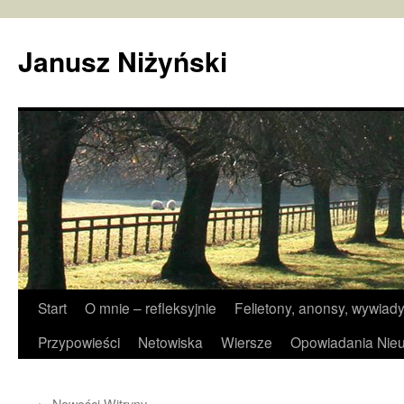
Janusz Niżyński
Przejdź
Start
O mnie – refleksyjnie
Felietony, anonsy, wywiady
do
Przypowieści
Netowiska
Wiersze
Opowiadania Nieu
treści
←
Nowości Witryny