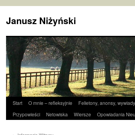
Janusz Niżyński
Przejdź
Start
O mnie – refleksyjnie
Felietony, anonsy, wywiady
do
Przypowieści
Netowiska
Wiersze
Opowiadania Nieu
treści
←
Informacje Witryny