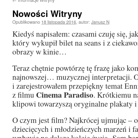
Nowości Witryny
Opublikowano
18 listopada 2016
,
autor:
Janusz N
Kiedyś napisałem: czasami czuję się, ja
który wykupił bilet na seans i z ciekawo
obrazy w kinie…
Teraz chętnie powtórzę tę frazę jako ko
najnowszej… muzycznej interpretacji. 
i zarejestrowałem przepiękny temat En
Cinema Paradiso
z filmu
. Krótkiemu 
klipowi towarzyszą oryginalne plakaty i
O czym jest film? Najkrócej ujmując – o
dziecięcych i młodzieńczych marzeń i fa
wpływie na dalsze koleje życia. Sam ba