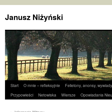
Janusz Niżyński
Przejdź
Start
O mnie – refleksyjnie
Felietony, anonsy, wywiady
do
Przypowieści
Netowiska
Wiersze
Opowiadania Nieu
treści
←
Informacje Witryny