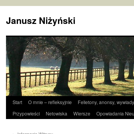
Janusz Niżyński
Przejdź
Start
O mnie – refleksyjnie
Felietony, anonsy, wywiady
do
Przypowieści
Netowiska
Wiersze
Opowiadania Nieu
treści
←
Informacje Witryny