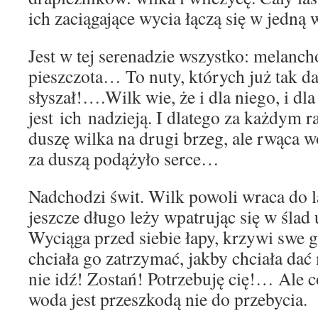
ich zaciągające wycia łączą się w jedną
Jest w tej serenadzie wszystko: melancho
pieszczota… To nuty, których już tak d
słyszał!….Wilk wie, że i dla niego, i dla
jest ich nadzieją. I dlatego za każdym r
duszę wilka na drugi brzeg, ale rwąca w
za duszą podążyło serce…
Nadchodzi świt. Wilk powoli wraca do l
jeszcze długo leży wpatrując się w ślad
Wyciąga przed siebie łapy, krzywi swe g
chciała go zatrzymać, jakby chciała da
nie idź! Zostań! Potrzebuję cię!… Ale c
woda jest przeszkodą nie do przebycia.