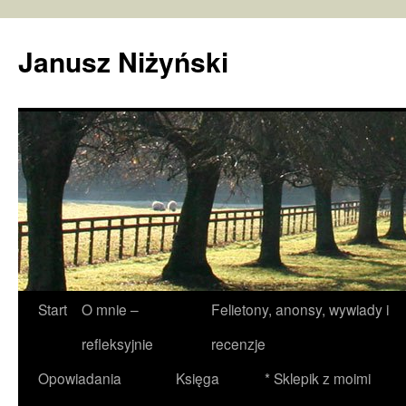
Janusz Niżyński
Przejdź
Start
O mnie –
Felietony, anonsy, wywiady i
do
refleksyjnie
recenzje
treści
Opowiadania
Księga
* Sklepik z moimi