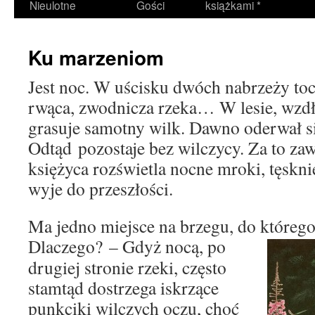
Nieulotne
Gości
książkami *
Ku marzeniom
Jest noc. W uścisku dwóch nabrzeży to
rwąca, zwodnicza rzeka… W lesie, wzd
grasuje samotny wilk. Dawno oderwał si
Odtąd pozostaje bez wilczycy. Za to zaw
księżyca rozświetla nocne mroki, tęskni
wyje do przeszłości.
Ma jedno miejsce na brzegu, do którego
Dlaczego? – Gdyż nocą,
po
drugiej stronie rzeki, często
stamtąd dostrzega iskrzące
punkciki wilczych oczu, choć