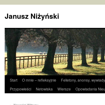
Janusz Niżyński
Przejdź
Start
O mnie – refleksyjnie
Felietony, anonsy, wywiady
do
Przypowieści
Netowiska
Wiersze
Opowiadania Nieu
treści
←
Nowości Witryny