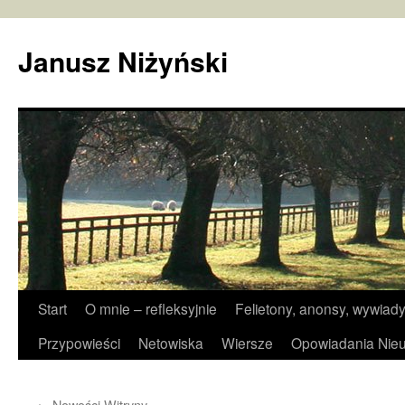
Janusz Niżyński
Przejdź
Start
O mnie – refleksyjnie
Felietony, anonsy, wywiady
do
Przypowieści
Netowiska
Wiersze
Opowiadania Nieu
treści
←
Nowości Witryny