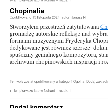
Chopinalia
Opublikowano
15 listopada 2024
,
autor:
Janusz N
Stworzyłem przestrzeń zatytułowaną
Ch
gromadzę autorskie refleksje nad wybr
formami muzycznymi Fryderyka Chopin
dedykowane jest również szerszej dokume
spuścizny genialnego kompozytora, sta
archiwum chopinowskich inspiracji i r
Ten wpis został opublikowany w kategorii
Ogólna
. Dodaj zakład
←
Ich pierwsze lato w Nohant – rozdz. 1
Dodaj komentarz