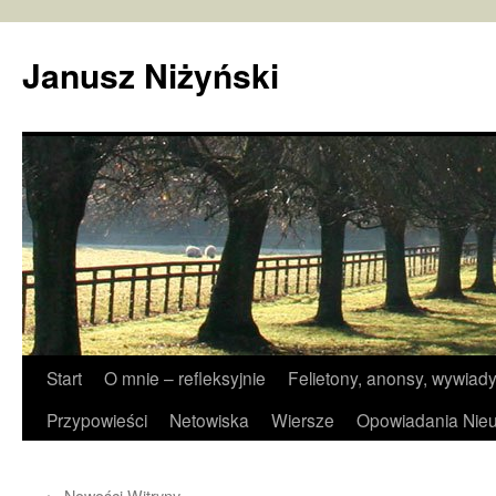
Janusz Niżyński
Przejdź
Start
O mnie – refleksyjnie
Felietony, anonsy, wywiady
do
Przypowieści
Netowiska
Wiersze
Opowiadania Nieu
treści
←
Nowości Witryny